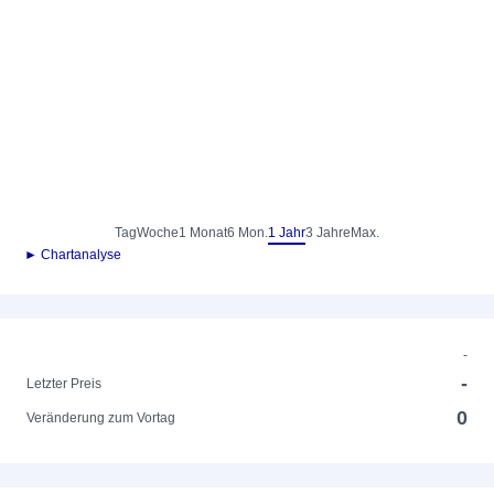
Tag
Woche
1 Monat
6 Mon.
1 Jahr
3 Jahre
Max.
► Chartanalyse
-
-
Letzter Preis
0
Veränderung zum Vortag