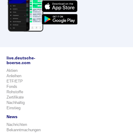
live.deutsche-
boerse.com
Aktien
Anleihen
ETF/ETP
Fonds
Rohstoffe
Zertifikate
Nachhaltig
Einstieg
News
Nachrichten
Bekanntmachungen