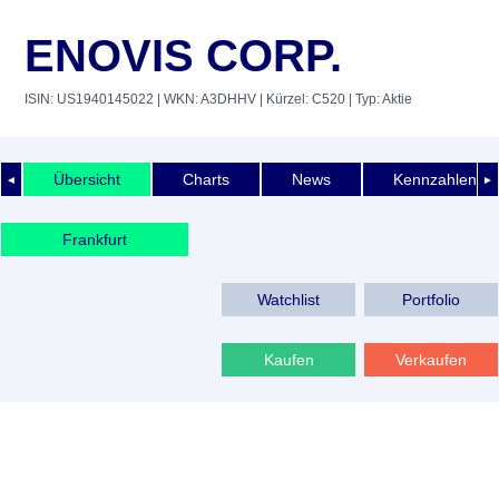
ENOVIS CORP.
ISIN: US1940145022
| WKN: A3DHHV
| Kürzel: C520
| Typ: Aktie
Übersicht
Charts
News
Kennzahlen
◄
►
Frankfurt
Watchlist
Portfolio
Kaufen
Verkaufen