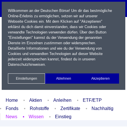
Willkommen an der Deutschen Börse! Um dir das bestmögliche
Online-Erlebnis zu ermöglichen, setzen wir auf unserer
Webseite Cookies ein. Mit dem Klicken auf "Akzeptieren"
erklärst du dich damit einverstanden, dass wir Cookies oder
verwandte Technologien verwenden dürfen. Über den Button
"Einstellungen" kannst du der Verwendung der genannten
Dienste im Einzelnen zustimmen oder widersprechen.
Detaillierte Informationen und wie du der Verwendung von
Cookies und verwandten Technologien auf dieser Website
Name / WKN / ISIN / Kürzel
jederzeit widersprechen kannst, findest du in unseren
Datenschutzhinweisen
.
Newsletter
Kontakt
English
Einstellungen
Ablehnen
Akzeptieren
Xetra Realtime
Watchlist
Portfolio
Login
Home
Aktien
Anleihen
ETF/ETP
Fonds
Rohstoffe
Zertifikate
Nachhaltig
News
Wissen
Einstieg