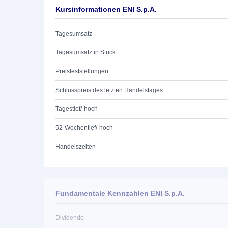
Kursinformationen ENI S.p.A.
Tagesumsatz
Tagesumsatz in Stück
Preisfeststellungen
Schlusspreis des letzten Handelstages
Tagestief/-hoch
52-Wochentief/-hoch
Handelszeiten
Fundamentale Kennzahlen ENI S.p.A.
Dividende