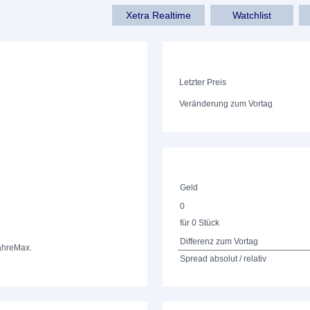
Xetra Realtime
Watchlist
Letzter Preis
Veränderung zum Vortag
Geld
0
für 0 Stück
Differenz zum Vortag
ahre
Max.
Spread absolut / relativ