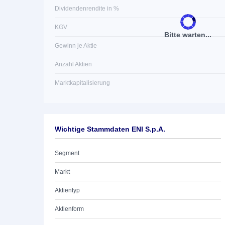
Dividendenrendite in %
KGV
Bitte warten...
Gewinn je Aktie
Anzahl Aktien
Marktkapitalisierung
Wichtige Stammdaten ENI S.p.A.
Segment
Markt
Aktientyp
Aktienform