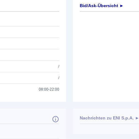
Bid/Ask-Übersicht ►
/
/
08:00-22:00
Nachrichten zu
ENI S.p.A.
Keine News verfügbar