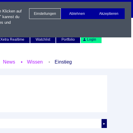
m Klicken auf
Einstellungen
Ablehnen
Akzeptieren
" kannst du
es und
Newsletter
Kontakt
English
Xetra Realtime
Watchlist
Portfolio
Login
News
Wissen
Einstieg
►