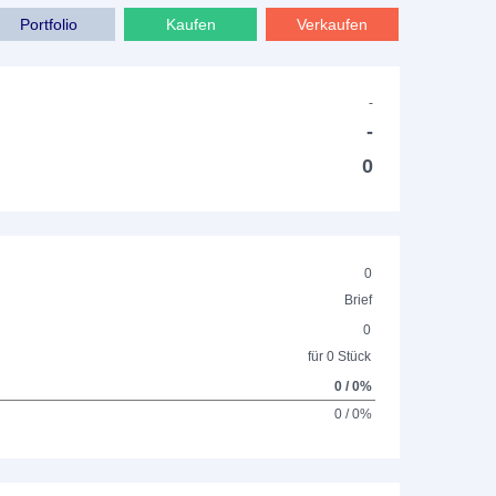
Portfolio
Kaufen
Verkaufen
-
-
0
0
Brief
0
für 0 Stück
0 / 0%
0 / 0%