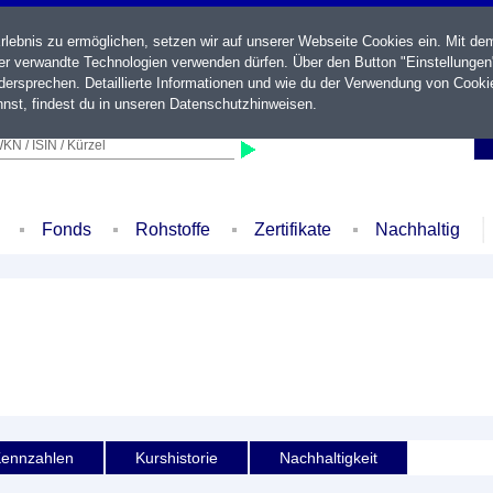
ebnis zu ermöglichen, setzen wir auf unserer Webseite Cookies ein. Mit de
der verwandte Technologien verwenden dürfen. Über den Button "Einstellungen
ersprechen. Detaillierte Informationen und wie du der Verwendung von Cooki
nst, findest du in unseren
Datenschutzhinweisen
.
KN / ISIN / Kürzel
Fonds
Rohstoffe
Zertifikate
Nachhaltig
ennzahlen
Kurshistorie
Nachhaltigkeit