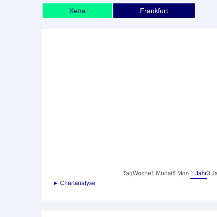
Xetra
Frankfurt
Tag
Woche
1 Monat
6 Mon.
1 Jahr
3 J
► Chartanalyse