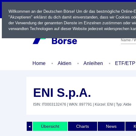
LIVE
Willkommen an der Deutschen Börse! Um dir das bestmögliche Online-Erl
"Akzeptieren" erklärst du dich damit einverstanden, dass wir Cookies o
der Verwendung der genannten Dienste im Einzelnen zustimmen oder wid
verwandten Technologien auf dieser Website jederzeit widersprechen kan
Name / W
Home
Aktien
Anleihen
ETF/ETP
ENI S.p.A.
ISIN: IT0003132476
| WKN: 897791
| Kürzel: ENI
| Typ: Aktie
Übersicht
Charts
News
K
◄