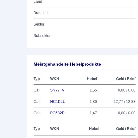
Land
Branche
Sektor
Subsektor
Meistgehandelte Hebelprodukte
Typ
WKN
Hebel
Geld / Brief
Call
SN77TV
1,55
0,00 / 0,00
Call
HC1DLU
1,80
12,77 / 12,83
Call
PG582P
1,47
0,00 / 0,00
Typ
WKN
Hebel
Geld / Brief