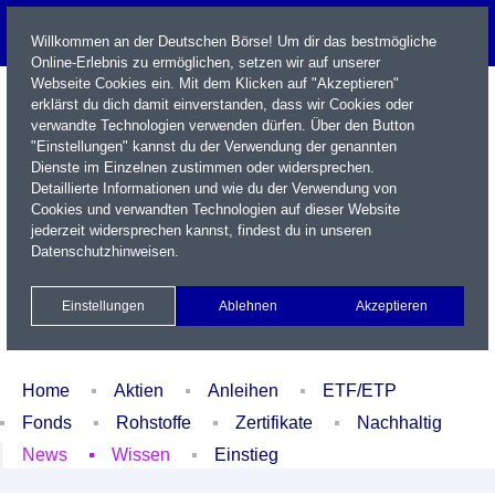
Willkommen an der Deutschen Börse! Um dir das bestmögliche
Online-Erlebnis zu ermöglichen, setzen wir auf unserer
Webseite Cookies ein. Mit dem Klicken auf "Akzeptieren"
erklärst du dich damit einverstanden, dass wir Cookies oder
verwandte Technologien verwenden dürfen. Über den Button
"Einstellungen" kannst du der Verwendung der genannten
Dienste im Einzelnen zustimmen oder widersprechen.
Detaillierte Informationen und wie du der Verwendung von
Cookies und verwandten Technologien auf dieser Website
Name / WKN / ISIN / Kürzel
jederzeit widersprechen kannst, findest du in unseren
Datenschutzhinweisen
.
Newsletter
Kontakt
English
Einstellungen
Ablehnen
Akzeptieren
Xetra Realtime
Watchlist
Portfolio
Login
Home
Aktien
Anleihen
ETF/ETP
Fonds
Rohstoffe
Zertifikate
Nachhaltig
News
Wissen
Einstieg