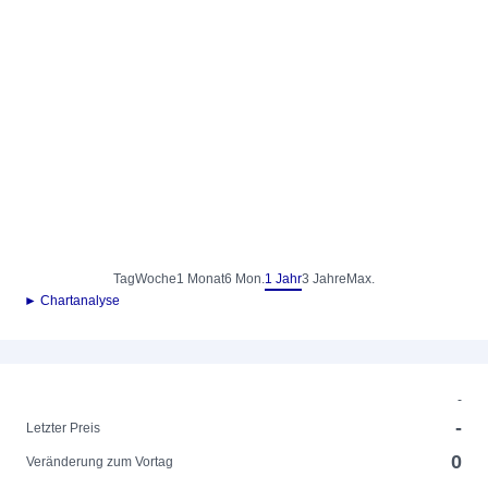
Tag
Woche
1 Monat
6 Mon.
1 Jahr
3 Jahre
Max.
► Chartanalyse
-
-
Letzter Preis
0
Veränderung zum Vortag