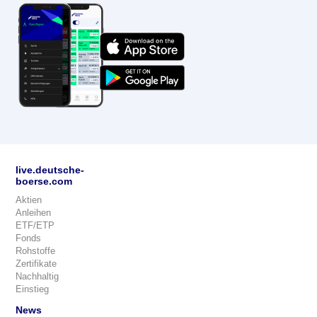
live.deutsche-
boerse.com
Aktien
Anleihen
ETF/ETP
Fonds
Rohstoffe
Zertifikate
Nachhaltig
Einstieg
News