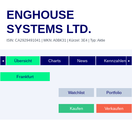
ENGHOUSE
SYSTEMS LTD.
ISIN: CA2929491041
| WKN: A0BK31
| Kürzel: 3E4
| Typ: Aktie
Übersicht
Charts
News
Kennzahlen
◄
►
Frankfurt
Watchlist
Portfolio
Kaufen
Verkaufen