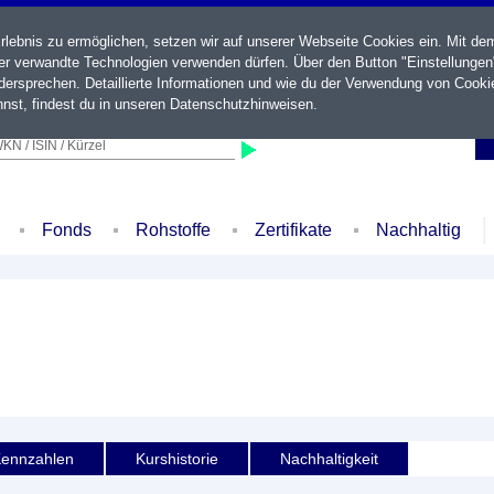
ebnis zu ermöglichen, setzen wir auf unserer Webseite Cookies ein. Mit de
der verwandte Technologien verwenden dürfen. Über den Button "Einstellungen
ersprechen. Detaillierte Informationen und wie du der Verwendung von Cooki
nst, findest du in unseren
Datenschutzhinweisen
.
KN / ISIN / Kürzel
Fonds
Rohstoffe
Zertifikate
Nachhaltig
ennzahlen
Kurshistorie
Nachhaltigkeit