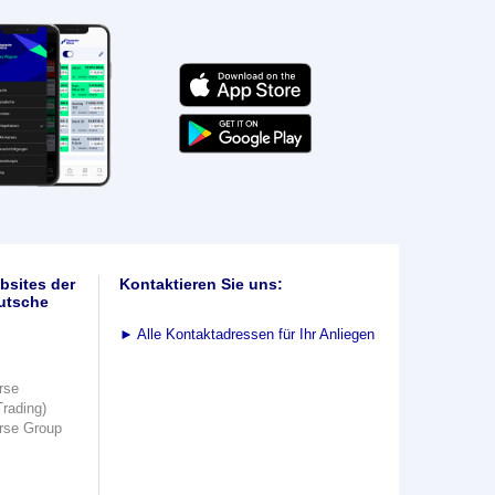
bsites der
Kontaktieren Sie uns:
utsche
►
Alle Kontaktadressen für Ihr Anliegen
rse
Trading)
rse Group