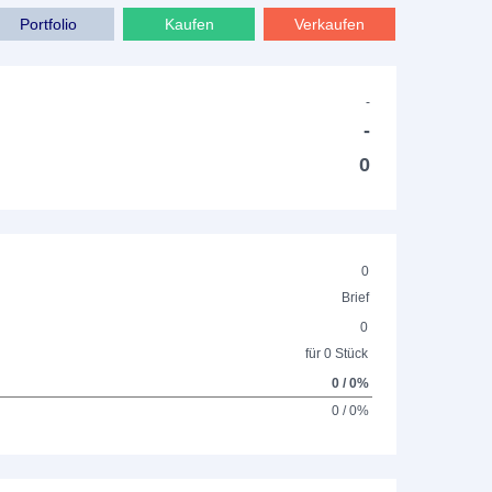
Portfolio
Kaufen
Verkaufen
-
-
0
0
Brief
0
für 0 Stück
0 / 0%
0 / 0%