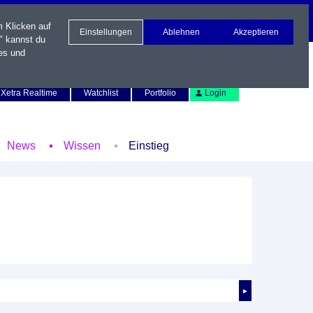
m Klicken auf
Einstellungen
Ablehnen
Akzeptieren
" kannst du
es und
Newsletter
Kontakt
English
Xetra Realtime
Watchlist
Portfolio
Login
News
Wissen
Einstieg
►