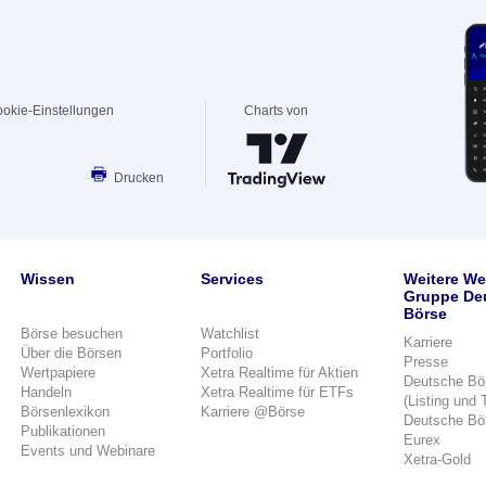
okie-Einstellungen
Charts von
Drucken
Wissen
Services
Weitere We
Gruppe De
Börse
Börse besuchen
Watchlist
Karriere
Über die Börsen
Portfolio
Presse
Wertpapiere
Xetra Realtime für Aktien
Deutsche Bö
Handeln
Xetra Realtime für ETFs
(Listing und 
Börsenlexikon
Karriere @Börse
Deutsche Bö
Publikationen
Eurex
Events und Webinare
Xetra-Gold