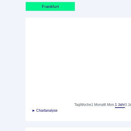
Frankfurt
Tag
Woche
1 Monat
6 Mon.
1 Jahr
3 J
► Chartanalyse