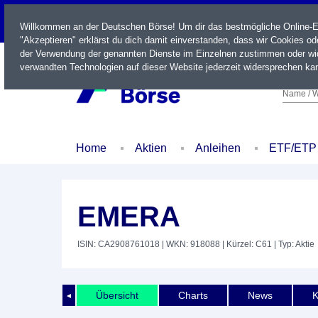
LIVE
Willkommen an der Deutschen Börse! Um dir das bestmögliche Online-Erl
"Akzeptieren" erklärst du dich damit einverstanden, dass wir Cookies o
der Verwendung der genannten Dienste im Einzelnen zustimmen oder wid
verwandten Technologien auf dieser Website jederzeit widersprechen kan
Name / W
Home
Aktien
Anleihen
ETF/ETP
EMERA
ISIN: CA2908761018
| WKN: 918088
| Kürzel: C61
| Typ: Aktie
Übersicht
Charts
News
K
◄