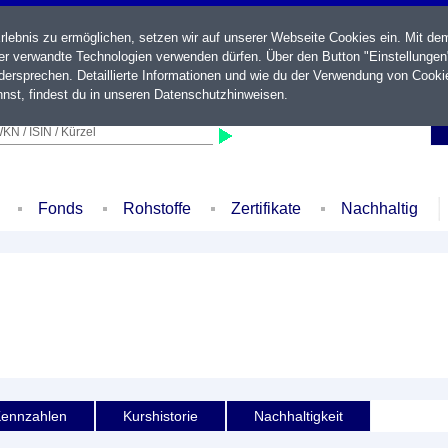
ebnis zu ermöglichen, setzen wir auf unserer Webseite Cookies ein. Mit de
der verwandte Technologien verwenden dürfen. Über den Button "Einstellungen
ersprechen. Detaillierte Informationen und wie du der Verwendung von Cooki
nst, findest du in unseren
Datenschutzhinweisen
.
KN / ISIN / Kürzel
Fonds
Rohstoffe
Zertifikate
Nachhaltig
ennzahlen
Kurshistorie
Nachhaltigkeit