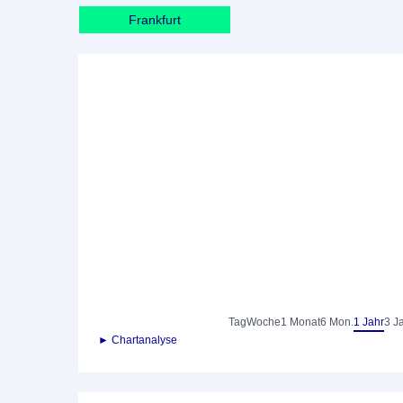
Frankfurt
Tag
Woche
1 Monat
6 Mon.
1 Jahr
3 J
► Chartanalyse