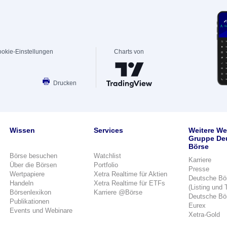
okie-Einstellungen
Charts von
Drucken
Wissen
Services
Weitere We
Gruppe De
Börse
Börse besuchen
Watchlist
Karriere
Über die Börsen
Portfolio
Presse
Wertpapiere
Xetra Realtime für Aktien
Deutsche Bö
Handeln
Xetra Realtime für ETFs
(Listing und 
Börsenlexikon
Karriere @Börse
Deutsche Bö
Publikationen
Eurex
Events und Webinare
Xetra-Gold