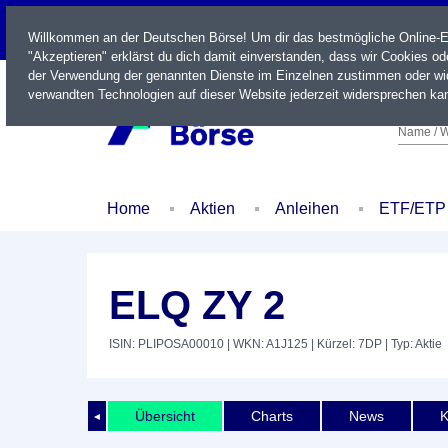
LIVE
Willkommen an der Deutschen Börse! Um dir das bestmögliche Online-Erl
"Akzeptieren" erklärst du dich damit einverstanden, dass wir Cookies o
der Verwendung der genannten Dienste im Einzelnen zustimmen oder wid
verwandten Technologien auf dieser Website jederzeit widersprechen kan
Name / W
Home
Aktien
Anleihen
ETF/ETP
ELQ ZY 2
ISIN: PLIPOSA00010
| WKN: A1J125
| Kürzel: 7DP
| Typ: Aktie
Übersicht
Charts
News
K
◄