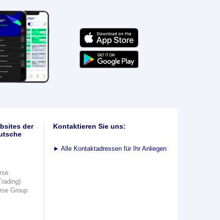
bsites der
Kontaktieren Sie uns:
utsche
►
Alle Kontaktadressen für Ihr Anliegen
rse
Trading)
rse Group