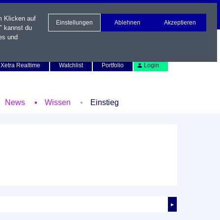
m Klicken auf
Einstellungen
Ablehnen
Akzeptieren
" kannst du
es und
Newsletter
Kontakt
English
Xetra Realtime
Watchlist
Portfolio
Login
News
Wissen
Einstieg
►