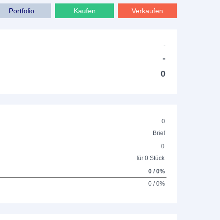
Portfolio
Kaufen
Verkaufen
-
-
0
0
Brief
0
für 0 Stück
0 / 0%
0 / 0%