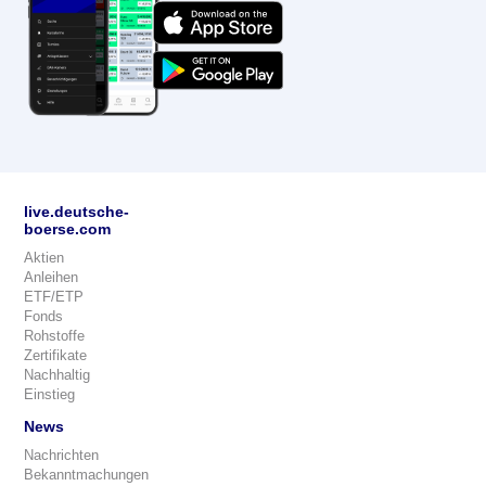
live.deutsche-
boerse.com
Aktien
Anleihen
ETF/ETP
Fonds
Rohstoffe
Zertifikate
Nachhaltig
Einstieg
News
Nachrichten
Bekanntmachungen