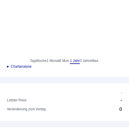
Tag
Woche
1 Monat
6 Mon.
1 Jahr
3 Jahre
Max.
► Chartanalyse
-
-
Letzter Preis
0
Veränderung zum Vortag