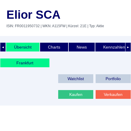
Elior SCA
ISIN: FR0011950732
| WKN: A115FW
| Kürzel: 21E
| Typ: Aktie
Übersicht
Charts
News
Kennzahlen
◄
►
Frankfurt
Watchlist
Portfolio
Kaufen
Verkaufen