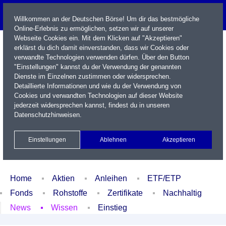
Willkommen an der Deutschen Börse! Um dir das bestmögliche
Online-Erlebnis zu ermöglichen, setzen wir auf unserer
Webseite Cookies ein. Mit dem Klicken auf "Akzeptieren"
erklärst du dich damit einverstanden, dass wir Cookies oder
verwandte Technologien verwenden dürfen. Über den Button
"Einstellungen" kannst du der Verwendung der genannten
Dienste im Einzelnen zustimmen oder widersprechen.
Detaillierte Informationen und wie du der Verwendung von
Cookies und verwandten Technologien auf dieser Website
Name / WKN / ISIN / Kürzel
jederzeit widersprechen kannst, findest du in unseren
Datenschutzhinweisen
.
Newsletter
Kontakt
English
Einstellungen
Ablehnen
Akzeptieren
Xetra Realtime
Watchlist
Portfolio
Login
Home
Aktien
Anleihen
ETF/ETP
Fonds
Rohstoffe
Zertifikate
Nachhaltig
News
Wissen
Einstieg