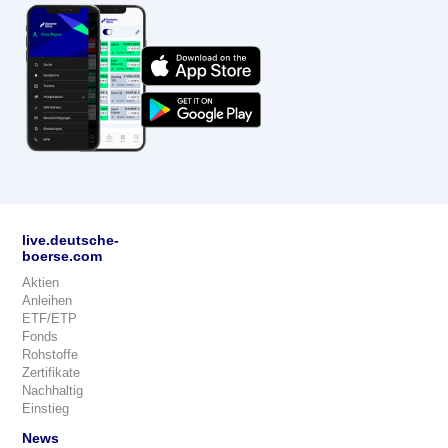
live.deutsche-
boerse.com
Aktien
Anleihen
ETF/ETP
Fonds
Rohstoffe
Zertifikate
Nachhaltig
Einstieg
News