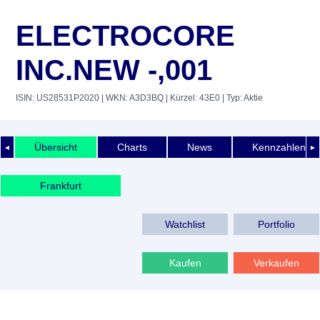
ELECTROCORE
INC.NEW -,001
ISIN: US28531P2020
| WKN: A3D3BQ
| Kürzel: 43E0
| Typ: Aktie
Übersicht
Charts
News
Kennzahlen
◄
►
Frankfurt
Watchlist
Portfolio
Kaufen
Verkaufen