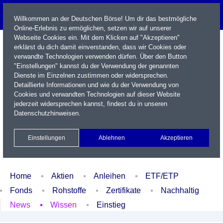
Willkommen an der Deutschen Börse! Um dir das bestmögliche
Online-Erlebnis zu ermöglichen, setzen wir auf unserer
Webseite Cookies ein. Mit dem Klicken auf "Akzeptieren"
erklärst du dich damit einverstanden, dass wir Cookies oder
verwandte Technologien verwenden dürfen. Über den Button
"Einstellungen" kannst du der Verwendung der genannten
Dienste im Einzelnen zustimmen oder widersprechen.
Detaillierte Informationen und wie du der Verwendung von
Cookies und verwandten Technologien auf dieser Website
Name / WKN / ISIN / Kürzel
jederzeit widersprechen kannst, findest du in unseren
Datenschutzhinweisen
.
Newsletter
Kontakt
English
Einstellungen
Ablehnen
Akzeptieren
Xetra Realtime
Watchlist
Portfolio
Login
Home
Aktien
Anleihen
ETF/ETP
Fonds
Rohstoffe
Zertifikate
Nachhaltig
News
Wissen
Einstieg