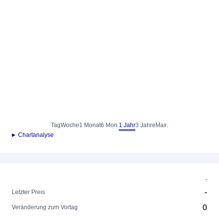
Tag
Woche
1 Monat
6 Mon.
1 Jahr
3 Jahre
Max.
► Chartanalyse
-
-
Letzter Preis
0
Veränderung zum Vortag