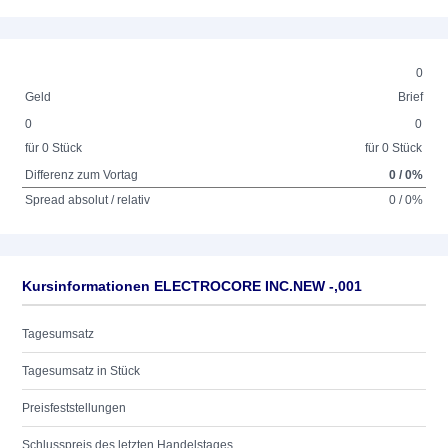
0
Geld
Brief
0
0
für 0 Stück
für 0 Stück
Differenz zum Vortag
0 / 0%
Spread absolut / relativ
0 / 0%
Kursinformationen ELECTROCORE INC.NEW -,001
Tagesumsatz
Tagesumsatz in Stück
Preisfeststellungen
Schlusspreis des letzten Handelstages