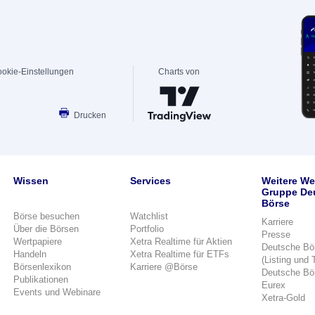
okie-Einstellungen
Charts von
Drucken
Wissen
Services
Weitere We
Gruppe De
Börse
Börse besuchen
Watchlist
Karriere
Über die Börsen
Portfolio
Presse
Wertpapiere
Xetra Realtime für Aktien
Deutsche Bö
Handeln
Xetra Realtime für ETFs
(Listing und 
Börsenlexikon
Karriere @Börse
Deutsche Bö
Publikationen
Eurex
Events und Webinare
Xetra-Gold