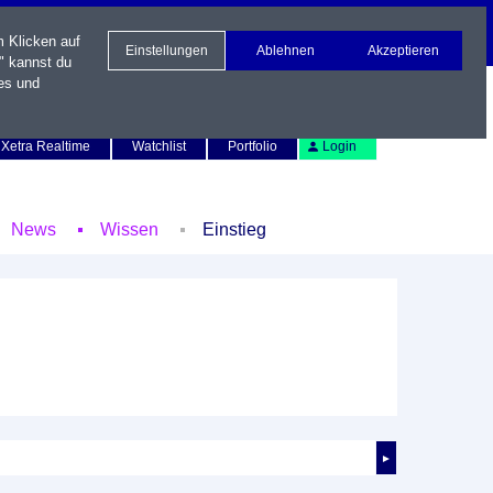
m Klicken auf
Einstellungen
Ablehnen
Akzeptieren
" kannst du
es und
Newsletter
Kontakt
English
Xetra Realtime
Watchlist
Portfolio
Login
News
Wissen
Einstieg
►