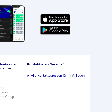
bsites der
Kontaktieren Sie uns:
utsche
►
Alle Kontaktadressen für Ihr Anliegen
rse
Trading)
rse Group