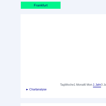
Frankfurt
Tag
Woche
1 Monat
6 Mon.
1 Jahr
3 J
► Chartanalyse