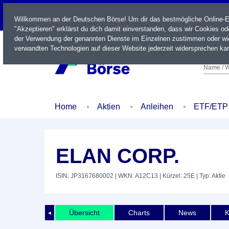
LIVE
Willkommen an der Deutschen Börse! Um dir das bestmögliche Online-Erl
"Akzeptieren" erklärst du dich damit einverstanden, dass wir Cookies o
der Verwendung der genannten Dienste im Einzelnen zustimmen oder wid
verwandten Technologien auf dieser Website jederzeit widersprechen kan
Name / W
Home
Aktien
Anleihen
ETF/ETP
ELAN CORP.
ISIN: JP3167680002
| WKN: A12C13
| Kürzel: 25E
| Typ: Aktie
Übersicht
Charts
News
K
◄