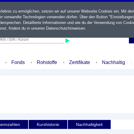
ebnis zu ermöglichen, setzen wir auf unserer Webseite Cookies ein. Mit de
der verwandte Technologien verwenden dürfen. Über den Button "Einstellungen
ersprechen. Detaillierte Informationen und wie du der Verwendung von Cooki
nst, findest du in unseren
Datenschutzhinweisen
.
KN / ISIN / Kürzel
Fonds
Rohstoffe
Zertifikate
Nachhaltig
ennzahlen
Kurshistorie
Nachhaltigkeit