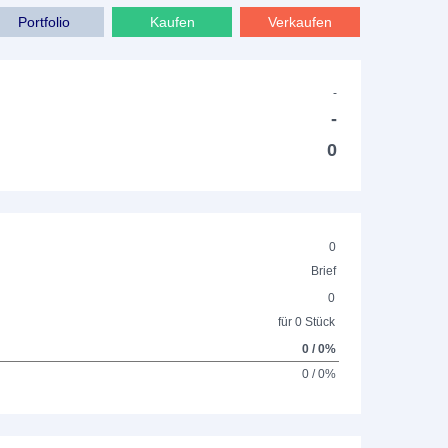
Portfolio
Kaufen
Verkaufen
-
-
0
0
Brief
0
für 0 Stück
0 / 0%
0 / 0%