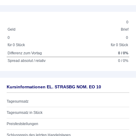
0
Geld
Brief
0
0
für 0 Stück
für 0 Stück
Differenz zum Vortag
0 / 0%
Spread absolut / relativ
0 / 0%
Kursinformationen EL. STRASBG NOM. EO 10
Tagesumsatz
Tagesumsatz in Stück
Preisfeststellungen
Schlusspreis des letzten Handelstages