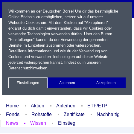
Willkommen an der Deutschen Börse! Um dir das bestmögliche
Online-Erlebnis zu ermöglichen, setzen wir auf unserer
Webseite Cookies ein. Mit dem Klicken auf "Akzeptieren"
erklärst du dich damit einverstanden, dass wir Cookies oder
verwandte Technologien verwenden dürfen. Über den Button
"Einstellungen" kannst du der Verwendung der genannten
Dienste im Einzelnen zustimmen oder widersprechen.
Detaillierte Informationen und wie du der Verwendung von
Cookies und verwandten Technologien auf dieser Website
Name / WKN / ISIN / Kürzel
jederzeit widersprechen kannst, findest du in unseren
Datenschutzhinweisen
.
Newsletter
Kontakt
English
Einstellungen
Ablehnen
Akzeptieren
Xetra Realtime
Watchlist
Portfolio
Login
Home
Aktien
Anleihen
ETF/ETP
Fonds
Rohstoffe
Zertifikate
Nachhaltig
News
Wissen
Einstieg