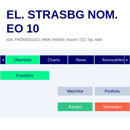
EL. STRASBG NOM.
EO 10
ISIN: FR0000031023
| WKN: 850956
| Kürzel: 7Z2
| Typ: Aktie
Übersicht
Charts
News
Kennzahlen
◄
►
Frankfurt
Watchlist
Portfolio
Kaufen
Verkaufen