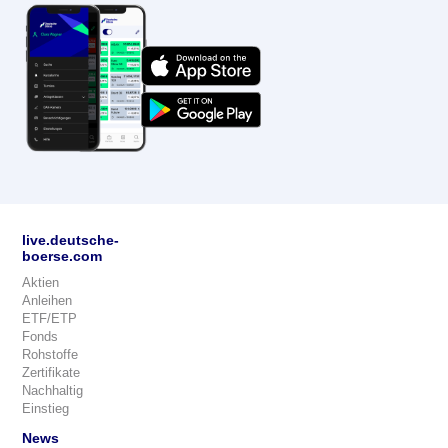
live.deutsche-
boerse.com
Aktien
Anleihen
ETF/ETP
Fonds
Rohstoffe
Zertifikate
Nachhaltig
Einstieg
News