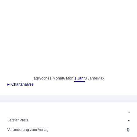
Tag
Woche
1 Monat
6 Mon.
1 Jahr
3 Jahre
Max.
► Chartanalyse
-
-
Letzter Preis
0
Veränderung zum Vortag