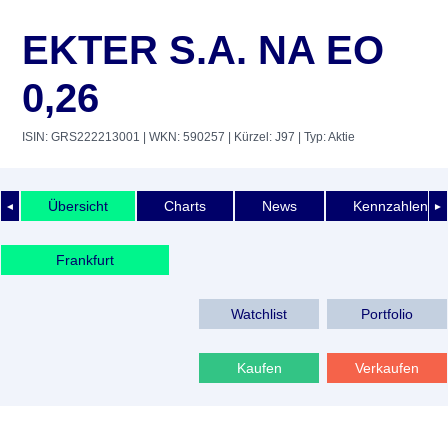
EKTER S.A. NA EO
0,26
ISIN: GRS222213001
| WKN: 590257
| Kürzel: J97
| Typ: Aktie
Übersicht
Charts
News
Kennzahlen
◄
►
Frankfurt
Watchlist
Portfolio
Kaufen
Verkaufen