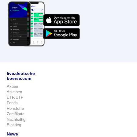
live.deutsche-
boerse.com
Aktien
Anleihen
ETF/ETP
Fonds
Rohstoffe
Zertifikate
Nachhaltig
Einstieg
News