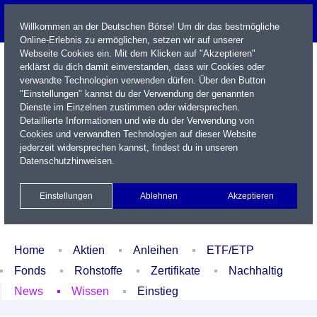
Willkommen an der Deutschen Börse! Um dir das bestmögliche
Online-Erlebnis zu ermöglichen, setzen wir auf unserer
Webseite Cookies ein. Mit dem Klicken auf "Akzeptieren"
erklärst du dich damit einverstanden, dass wir Cookies oder
verwandte Technologien verwenden dürfen. Über den Button
"Einstellungen" kannst du der Verwendung der genannten
Dienste im Einzelnen zustimmen oder widersprechen.
Detaillierte Informationen und wie du der Verwendung von
Cookies und verwandten Technologien auf dieser Website
Name / WKN / ISIN / Kürzel
jederzeit widersprechen kannst, findest du in unseren
Datenschutzhinweisen
.
Newsletter
Kontakt
English
Einstellungen
Ablehnen
Akzeptieren
Xetra Realtime
Watchlist
Portfolio
Login
Home
Aktien
Anleihen
ETF/ETP
Fonds
Rohstoffe
Zertifikate
Nachhaltig
News
Wissen
Einstieg