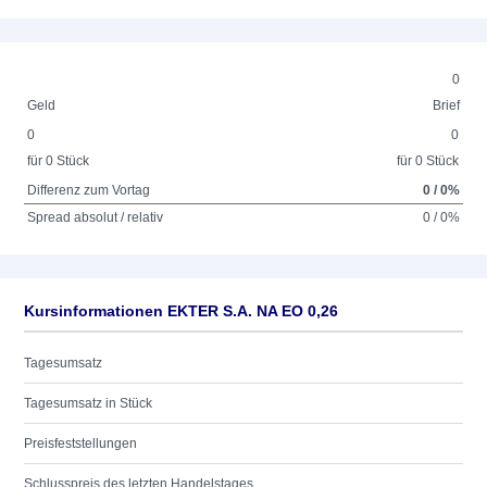
0
Geld
Brief
0
0
für 0 Stück
für 0 Stück
Differenz zum Vortag
0 / 0%
Spread absolut / relativ
0 / 0%
Kursinformationen EKTER S.A. NA EO 0,26
Tagesumsatz
Tagesumsatz in Stück
Preisfeststellungen
Schlusspreis des letzten Handelstages