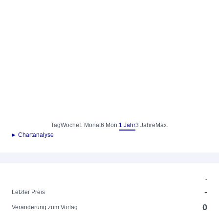
Tag
Woche
1 Monat
6 Mon.
1 Jahr
3 Jahre
Max.
► Chartanalyse
-
-
Letzter Preis
0
Veränderung zum Vortag