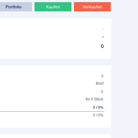
Portfolio
Kaufen
Verkaufen
-
-
0
0
Brief
0
für 0 Stück
0 / 0%
0 / 0%