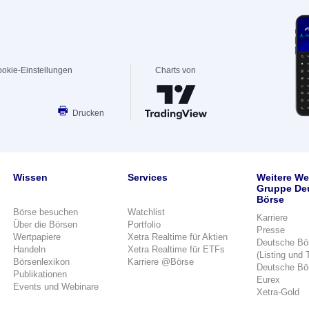
okie-Einstellungen
Charts von
Drucken
Wissen
Services
Weitere We
Gruppe De
Börse
Börse besuchen
Watchlist
Karriere
Über die Börsen
Portfolio
Presse
Wertpapiere
Xetra Realtime für Aktien
Deutsche Bö
Handeln
Xetra Realtime für ETFs
(Listing und 
Börsenlexikon
Karriere @Börse
Deutsche Bö
Publikationen
Eurex
Events und Webinare
Xetra-Gold