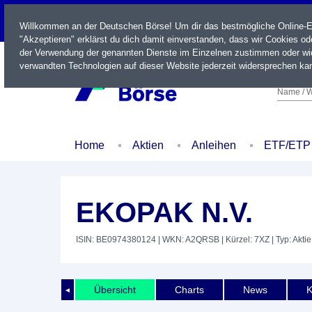
LIVE
Willkommen an der Deutschen Börse! Um dir das bestmögliche Online-Erl
"Akzeptieren" erklärst du dich damit einverstanden, dass wir Cookies o
der Verwendung der genannten Dienste im Einzelnen zustimmen oder wid
verwandten Technologien auf dieser Website jederzeit widersprechen kan
Name / W
Home
Aktien
Anleihen
ETF/ETP
EKOPAK N.V.
ISIN: BE0974380124
| WKN: A2QRSB
| Kürzel: 7XZ
| Typ: Aktie
Übersicht
Charts
News
K
◄