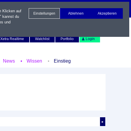
m Klicken auf
Einstellungen
Ablehnen
Akzeptieren
" kannst du
es und
Newsletter
Kontakt
English
Xetra Realtime
Watchlist
Portfolio
Login
News
Wissen
Einstieg
►