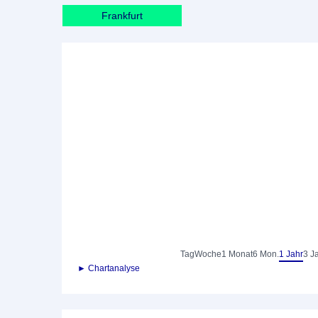
Frankfurt
Tag
Woche
1 Monat
6 Mon.
1 Jahr
3 J
► Chartanalyse