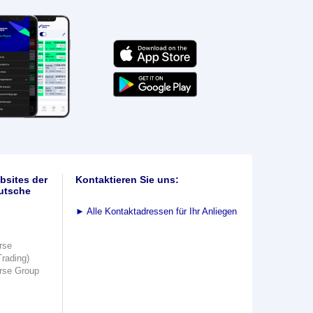
bsites der
Kontaktieren Sie uns:
utsche
►
Alle Kontaktadressen für Ihr Anliegen
rse
Trading)
rse Group