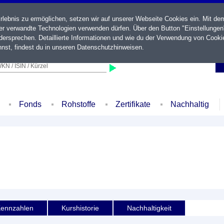
ebnis zu ermöglichen, setzen wir auf unserer Webseite Cookies ein. Mit de
der verwandte Technologien verwenden dürfen. Über den Button "Einstellungen
ersprechen. Detaillierte Informationen und wie du der Verwendung von Cooki
nst, findest du in unseren
Datenschutzhinweisen
.
KN / ISIN / Kürzel
Fonds
Rohstoffe
Zertifikate
Nachhaltig
ennzahlen
Kurshistorie
Nachhaltigkeit