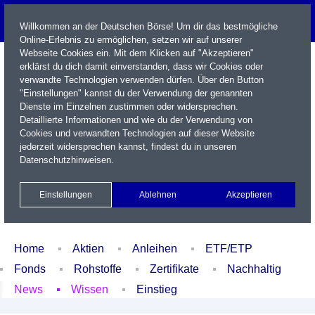
Willkommen an der Deutschen Börse! Um dir das bestmögliche
Online-Erlebnis zu ermöglichen, setzen wir auf unserer
Webseite Cookies ein. Mit dem Klicken auf "Akzeptieren"
erklärst du dich damit einverstanden, dass wir Cookies oder
verwandte Technologien verwenden dürfen. Über den Button
"Einstellungen" kannst du der Verwendung der genannten
Dienste im Einzelnen zustimmen oder widersprechen.
Detaillierte Informationen und wie du der Verwendung von
Cookies und verwandten Technologien auf dieser Website
Name / WKN / ISIN / Kürzel
jederzeit widersprechen kannst, findest du in unseren
Datenschutzhinweisen
.
Newsletter
Kontakt
English
Einstellungen
Ablehnen
Akzeptieren
Xetra Realtime
Watchlist
Portfolio
Login
Home
Aktien
Anleihen
ETF/ETP
Fonds
Rohstoffe
Zertifikate
Nachhaltig
News
Wissen
Einstieg