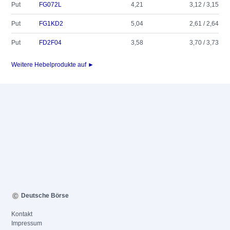
Put
FG072L
4,21
3,12 / 3,15
Put
FG1KD2
5,04
2,61 / 2,64
Put
FD2F04
3,58
3,70 / 3,73
Weitere Hebelprodukte auf ►
Deutsche Börse
Kontakt
Impressum