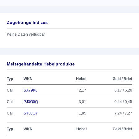
Zugehörige Indizes
Keine Daten verfügbar
Meistgehandelte Hebelprodukte
Typ
WKN
Hebel
Geld / Brief
Call
SX79K6
2,17
6,17 / 6,20
Call
PJ3G0Q
3,01
0,44 / 0,45
Call
SY8JQY
1,85
7,24 / 7,27
Typ
WKN
Hebel
Geld / Brief