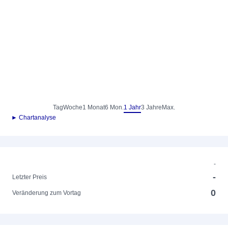
Tag
Woche
1 Monat
6 Mon.
1 Jahr
3 Jahre
Max.
► Chartanalyse
-
-
Letzter Preis
0
Veränderung zum Vortag