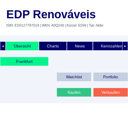
EDP Renováveis
ISIN: ES0127797019
| WKN: A0Q249
| Kürzel: EDW
| Typ: Aktie
Übersicht
Charts
News
Kennzahlen
◄
►
Frankfurt
Watchlist
Portfolio
Kaufen
Verkaufen