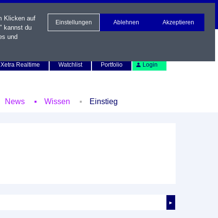
m Klicken auf
Einstellungen
Ablehnen
Akzeptieren
" kannst du
es und
Newsletter
Kontakt
English
Xetra Realtime
Watchlist
Portfolio
Login
News
Wissen
Einstieg
►