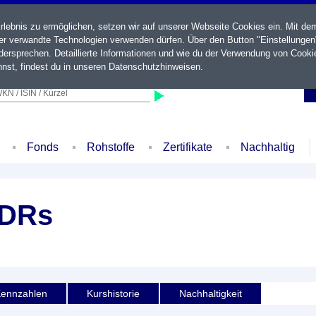
ebnis zu ermöglichen, setzen wir auf unserer Webseite Cookies ein. Mit de
der verwandte Technologien verwenden dürfen. Über den Button "Einstellungen
ersprechen. Detaillierte Informationen und wie du der Verwendung von Cooki
nst, findest du in unseren
Datenschutzhinweisen
.
KN / ISIN / Kürzel
Fonds
Rohstoffe
Zertifikate
Nachhaltig
ADRs
ennzahlen
Kurshistorie
Nachhaltigkeit