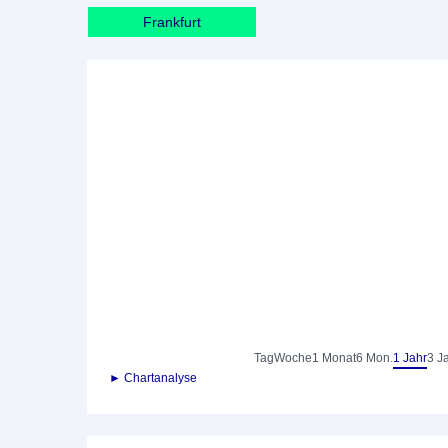
Frankfurt
Tag
Woche
1 Monat
6 Mon.
1 Jahr
3 J
► Chartanalyse