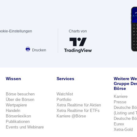
okie-Einstellungen
Charts von
Drucken
Wissen
Services
Weitere We
Gruppe De
Börse
Börse besuchen
Watchlist
Karriere
Über die Börsen
Portfolio
Presse
Wertpapiere
Xetra Realtime für Aktien
Deutsche Bö
Handeln
Xetra Realtime für ETFs
(Listing und 
Börsenlexikon
Karriere @Börse
Deutsche Bö
Publikationen
Eurex
Events und Webinare
Xetra-Gold