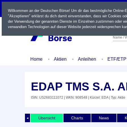
LIVE
Willkommen an der Deutschen Börse! Um dir das bestmögliche Online-Erl
"Akzeptieren" erklärst du dich damit einverstanden, dass wir Cookies o
der Verwendung der genannten Dienste im Einzelnen zustimmen oder wid
verwandten Technologien auf dieser Website jederzeit widersprechen kan
Name / W
Home
Aktien
Anleihen
ETF/ETP
EDAP TMS S.A. 
ISIN: US2683111072
| WKN: 908548
| Kürzel: EDA
| Typ: Aktie
Übersicht
Charts
News
K
◄