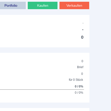
Portfolio
Kaufen
Verkaufen
-
-
0
0
Brief
0
für 0 Stück
0 / 0%
0 / 0%