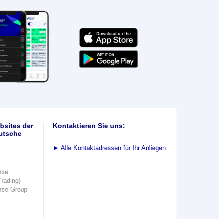
bsites der
Kontaktieren Sie uns:
utsche
►
Alle Kontaktadressen für Ihr Anliegen
rse
Trading)
rse Group