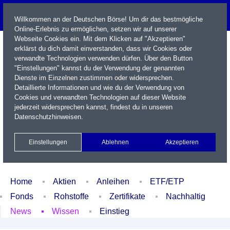
Willkommen an der Deutschen Börse! Um dir das bestmögliche
Online-Erlebnis zu ermöglichen, setzen wir auf unserer
Webseite Cookies ein. Mit dem Klicken auf "Akzeptieren"
erklärst du dich damit einverstanden, dass wir Cookies oder
verwandte Technologien verwenden dürfen. Über den Button
"Einstellungen" kannst du der Verwendung der genannten
Dienste im Einzelnen zustimmen oder widersprechen.
Detaillierte Informationen und wie du der Verwendung von
Cookies und verwandten Technologien auf dieser Website
Name / WKN / ISIN / Kürzel
jederzeit widersprechen kannst, findest du in unseren
Datenschutzhinweisen
.
Newsletter
Kontakt
English
Einstellungen
Ablehnen
Akzeptieren
Xetra Realtime
Watchlist
Portfolio
Login
Home
Aktien
Anleihen
ETF/ETP
Fonds
Rohstoffe
Zertifikate
Nachhaltig
News
Wissen
Einstieg