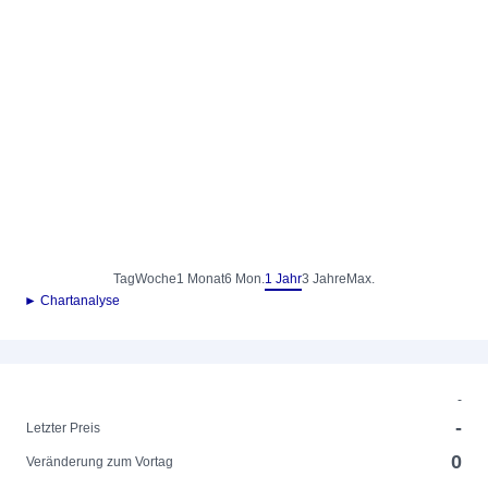
Tag
Woche
1 Monat
6 Mon.
1 Jahr
3 Jahre
Max.
► Chartanalyse
-
-
Letzter Preis
0
Veränderung zum Vortag