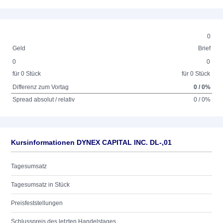
0
Geld
Brief
0
0
für 0 Stück
für 0 Stück
Differenz zum Vortag
0 / 0%
Spread absolut / relativ
0 / 0%
Kursinformationen DYNEX CAPITAL INC. DL-,01
Tagesumsatz
Tagesumsatz in Stück
Preisfeststellungen
Schlusspreis des letzten Handelstages