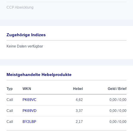
CCP Abwicklung
Zugehörige Indizes
Keine Daten verfügbar
Meistgehandelte Hebelprodukte
Typ
WKN
Hebel
Geld / Brief
Call
PK69VC
4,62
0,00 / 0,00
Call
PK69VD
3,37
0,00 / 0,00
Call
BY2LBP
2,17
0,00 / 0,00