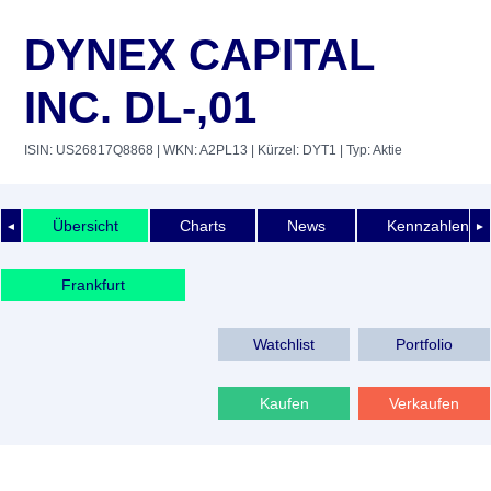
DYNEX CAPITAL
INC. DL-,01
ISIN: US26817Q8868
| WKN: A2PL13
| Kürzel: DYT1
| Typ: Aktie
Übersicht
Charts
News
Kennzahlen
◄
►
Frankfurt
Watchlist
Portfolio
Kaufen
Verkaufen