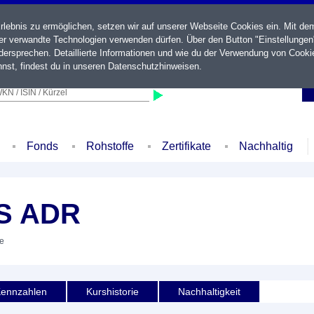
ebnis zu ermöglichen, setzen wir auf unserer Webseite Cookies ein. Mit de
der verwandte Technologien verwenden dürfen. Über den Button "Einstellungen
ersprechen. Detaillierte Informationen und wie du der Verwendung von Cooki
nst, findest du in unseren
Datenschutzhinweisen
.
KN / ISIN / Kürzel
Fonds
Rohstoffe
Zertifikate
Nachhaltig
S ADR
ie
ennzahlen
Kurshistorie
Nachhaltigkeit