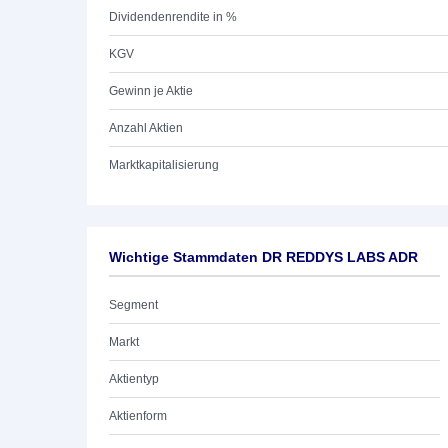
Dividendenrendite in %
KGV
Gewinn je Aktie
Anzahl Aktien
Marktkapitalisierung
Wichtige Stammdaten DR REDDYS LABS ADR
Segment
Markt
Aktientyp
Aktienform