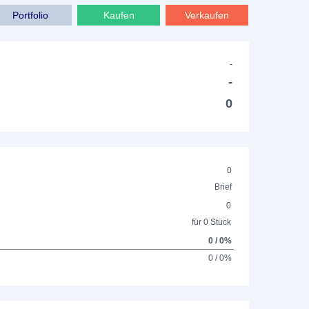
Portfolio
Kaufen
Verkaufen
-
-
0
0
Brief
0
für 0 Stück
0 / 0%
0 / 0%