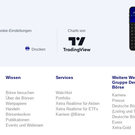
okie-Einstellungen
Charts von
Drucken
Wissen
Services
Weitere We
Gruppe De
Börse
Börse besuchen
Watchlist
Karriere
Über die Börsen
Portfolio
Presse
Wertpapiere
Xetra Realtime für Aktien
Deutsche Bö
Handeln
Xetra Realtime für ETFs
(Listing und 
Börsenlexikon
Karriere @Börse
Deutsche Bö
Publikationen
Eurex
Events und Webinare
Xetra-Gold