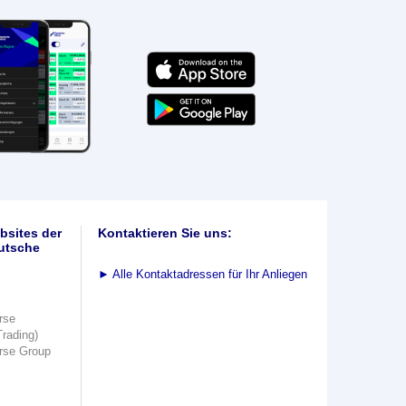
bsites der
Kontaktieren Sie uns:
utsche
►
Alle Kontaktadressen für Ihr Anliegen
rse
Trading)
rse Group