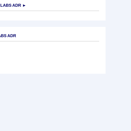
 LABS ADR
►
ABS ADR