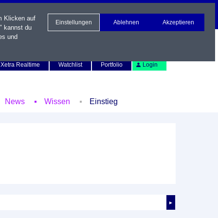
m Klicken auf
Einstellungen
Ablehnen
Akzeptieren
" kannst du
es und
Newsletter
Kontakt
English
Xetra Realtime
Watchlist
Portfolio
Login
News
Wissen
Einstieg
►