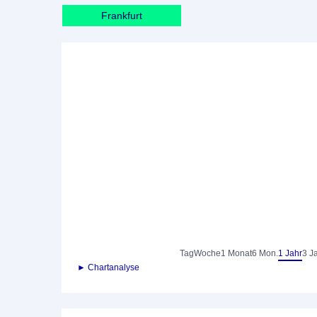
Frankfurt
Tag
Woche
1 Monat
6 Mon.
1 Jahr
3 J
► Chartanalyse