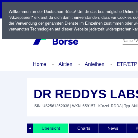
LIVE
Willkommen an der Deutschen Börse! Um dir das bestmögliche Online-Erl
"Akzeptieren" erklärst du dich damit einverstanden, dass wir Cookies o
der Verwendung der genannten Dienste im Einzelnen zustimmen oder wid
verwandten Technologien auf dieser Website jederzeit widersprechen kan
Name / W
Home
Aktien
Anleihen
ETF/ETP
DR REDDYS LAB
ISIN: US2561352038
| WKN: 659157
| Kürzel: RDDA
| Typ: Akt
Übersicht
Charts
News
K
◄