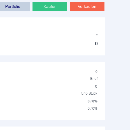
Portfolio
Kaufen
Verkaufen
-
-
0
0
Brief
0
für 0 Stück
0 / 0%
0 / 0%