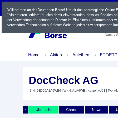
LIVE
Willkommen an der Deutschen Börse! Um dir das bestmögliche Online-Erl
"Akzeptieren" erklärst du dich damit einverstanden, dass wir Cookies o
der Verwendung der genannten Dienste im Einzelnen zustimmen oder wid
verwandten Technologien auf dieser Website jederzeit widersprechen kan
Name / W
Home
Aktien
Anleihen
ETF/ETP
DocCheck AG
ISIN: DE000A1A6WE6
| WKN: A1A6WE
| Kürzel: AJ91
| Typ: Ak
Übersicht
Charts
News
U
◄