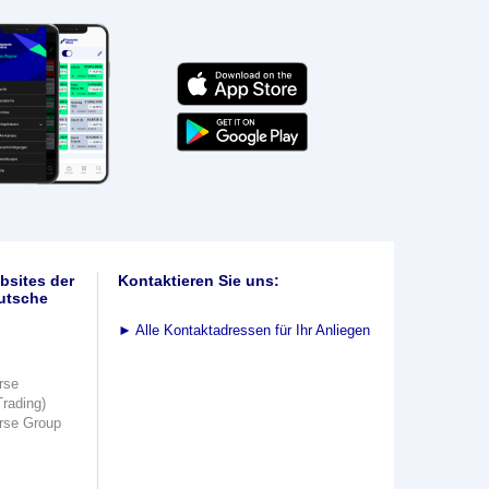
bsites der
Kontaktieren Sie uns:
utsche
►
Alle Kontaktadressen für Ihr Anliegen
rse
Trading)
rse Group