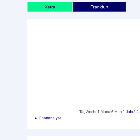
Xetra
Frankfurt
Tag
Woche
1 Monat
6 Mon.
1 Jahr
3 J
► Chartanalyse