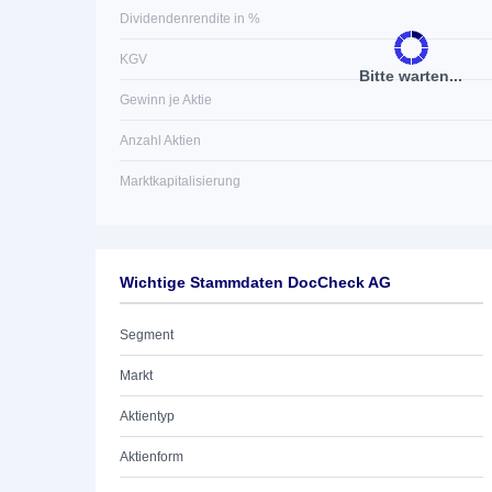
Dividendenrendite in %
KGV
Bitte warten...
Gewinn je Aktie
Anzahl Aktien
Marktkapitalisierung
Wichtige Stammdaten DocCheck AG
Segment
Markt
Aktientyp
Aktienform