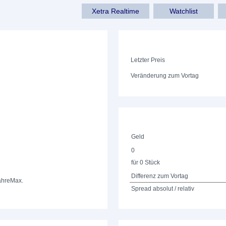
Xetra Realtime
Watchlist
Letzter Preis
Veränderung zum Vortag
Geld
0
für 0 Stück
Differenz zum Vortag
ahre
Max.
Spread absolut / relativ