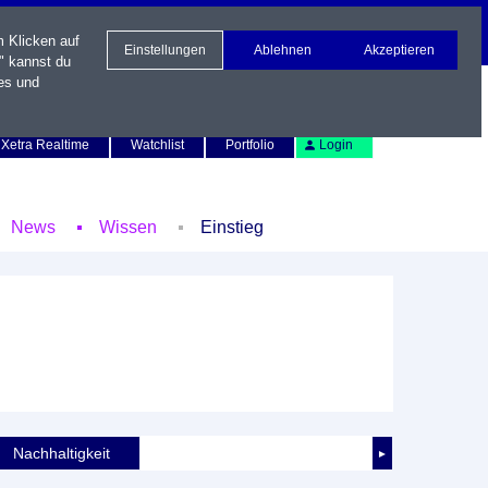
m Klicken auf
Einstellungen
Ablehnen
Akzeptieren
" kannst du
es und
Newsletter
Kontakt
English
Xetra Realtime
Watchlist
Portfolio
Login
News
Wissen
Einstieg
Nachhaltigkeit
►