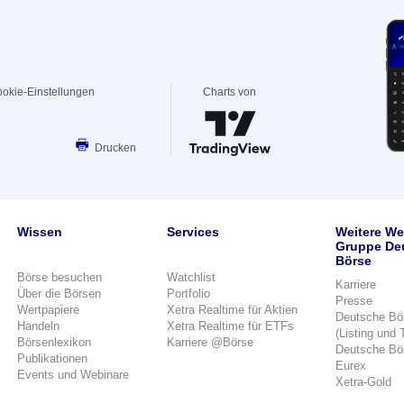
okie-Einstellungen
Charts von
Drucken
Wissen
Services
Weitere We
Gruppe De
Börse
Börse besuchen
Watchlist
Karriere
Über die Börsen
Portfolio
Presse
Wertpapiere
Xetra Realtime für Aktien
Deutsche Bö
Handeln
Xetra Realtime für ETFs
(Listing und 
Börsenlexikon
Karriere @Börse
Deutsche Bö
Publikationen
Eurex
Events und Webinare
Xetra-Gold