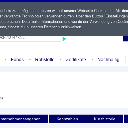
ebnis zu ermöglichen, setzen wir auf unserer Webseite Cookies ein. Mit de
der verwandte Technologien verwenden dürfen. Über den Button "Einstellungen
ersprechen. Detaillierte Informationen und wie du der Verwendung von Cooki
nst, findest du in unseren
Datenschutzhinweisen
.
KN / ISIN / Kürzel
Fonds
Rohstoffe
Zertifikate
Nachhaltig
tie
nternehmensangaben
Kennzahlen
Kurshistorie