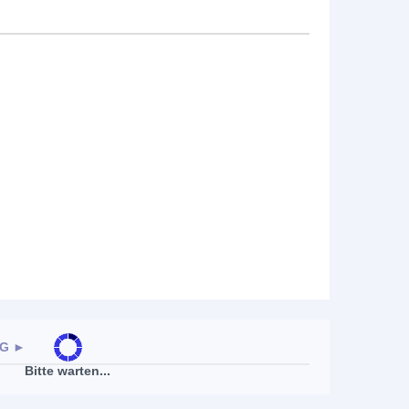
AG
►
Bitte warten...