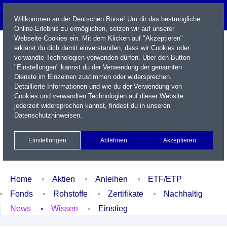
Willkommen an der Deutschen Börse! Um dir das bestmögliche
Online-Erlebnis zu ermöglichen, setzen wir auf unserer
Webseite Cookies ein. Mit dem Klicken auf "Akzeptieren"
erklärst du dich damit einverstanden, dass wir Cookies oder
verwandte Technologien verwenden dürfen. Über den Button
"Einstellungen" kannst du der Verwendung der genannten
Dienste im Einzelnen zustimmen oder widersprechen.
Detaillierte Informationen und wie du der Verwendung von
Cookies und verwandten Technologien auf dieser Website
Name / WKN / ISIN / Kürzel
jederzeit widersprechen kannst, findest du in unseren
Datenschutzhinweisen
.
Newsletter
Kontakt
English
Einstellungen
Ablehnen
Akzeptieren
Xetra Realtime
Watchlist
Portfolio
Login
Home
Aktien
Anleihen
ETF/ETP
Fonds
Rohstoffe
Zertifikate
Nachhaltig
News
Wissen
Einstieg