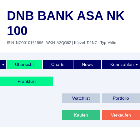
DNB BANK ASA NK
100
ISIN: NO0010161896
| WKN: A2QG6Z
| Kürzel: D1NC
| Typ: Aktie
Übersicht
Charts
News
Kennzahlen
◄
►
Frankfurt
Watchlist
Portfolio
Kaufen
Verkaufen