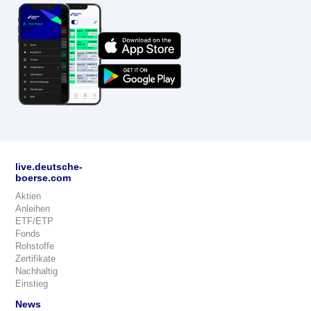
live.deutsche-
boerse.com
Aktien
Anleihen
ETF/ETP
Fonds
Rohstoffe
Zertifikate
Nachhaltig
Einstieg
News