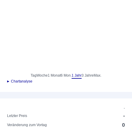
Tag
Woche
1 Monat
6 Mon.
1 Jahr
3 Jahre
Max.
► Chartanalyse
-
-
Letzter Preis
0
Veränderung zum Vortag