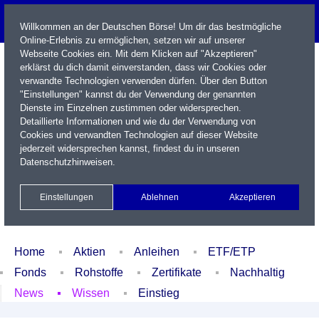
Willkommen an der Deutschen Börse! Um dir das bestmögliche
Online-Erlebnis zu ermöglichen, setzen wir auf unserer
Webseite Cookies ein. Mit dem Klicken auf "Akzeptieren"
erklärst du dich damit einverstanden, dass wir Cookies oder
verwandte Technologien verwenden dürfen. Über den Button
"Einstellungen" kannst du der Verwendung der genannten
Dienste im Einzelnen zustimmen oder widersprechen.
Detaillierte Informationen und wie du der Verwendung von
Cookies und verwandten Technologien auf dieser Website
Name / WKN / ISIN / Kürzel
jederzeit widersprechen kannst, findest du in unseren
Datenschutzhinweisen
.
Newsletter
Kontakt
English
Einstellungen
Ablehnen
Akzeptieren
Xetra Realtime
Watchlist
Portfolio
Login
Home
Aktien
Anleihen
ETF/ETP
Fonds
Rohstoffe
Zertifikate
Nachhaltig
News
Wissen
Einstieg