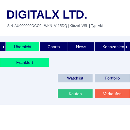
DIGITALX LTD.
ISIN: AU000000DCC9
| WKN: A115DQ
| Kürzel: VSL
| Typ: Aktie
Übersicht
Charts
News
Kennzahlen
◄
►
Frankfurt
Watchlist
Portfolio
Kaufen
Verkaufen