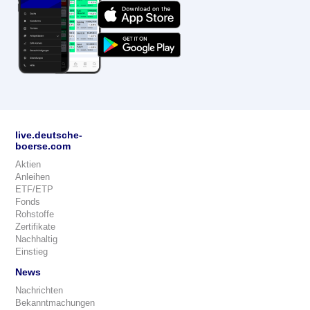
live.deutsche-
boerse.com
Aktien
Anleihen
ETF/ETP
Fonds
Rohstoffe
Zertifikate
Nachhaltig
Einstieg
News
Nachrichten
Bekanntmachungen