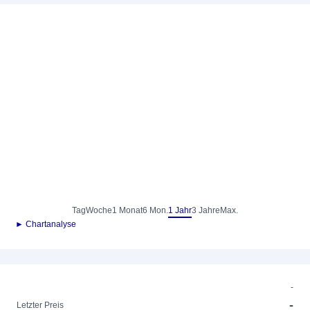
Tag
Woche
1 Monat
6 Mon.
1 Jahr
3 Jahre
Max.
► Chartanalyse
-
-
Letzter Preis