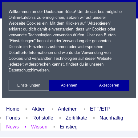
Willkommen an der Deutschen Börse! Um dir das bestmögliche
Online-Erlebnis zu ermöglichen, setzen wir auf unserer
Webseite Cookies ein. Mit dem Klicken auf "Akzeptieren"
erklärst du dich damit einverstanden, dass wir Cookies oder
verwandte Technologien verwenden dürfen. Über den Button
"Einstellungen" kannst du der Verwendung der genannten
Dienste im Einzelnen zustimmen oder widersprechen.
Detaillierte Informationen und wie du der Verwendung von
Cookies und verwandten Technologien auf dieser Website
Name / WKN / ISIN / Kürzel
jederzeit widersprechen kannst, findest du in unseren
Datenschutzhinweisen
.
Newsletter
Kontakt
English
Einstellungen
Ablehnen
Akzeptieren
Xetra Realtime
Watchlist
Portfolio
Login
Home
Aktien
Anleihen
ETF/ETP
Fonds
Rohstoffe
Zertifikate
Nachhaltig
News
Wissen
Einstieg