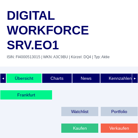
DIGITAL
WORKFORCE
SRV.EO1
ISIN: FI4000513015
| WKN: A3C9BU
| Kürzel: DQ4
| Typ: Aktie
Übersicht
Charts
News
Kennzahlen
◄
►
Frankfurt
Watchlist
Portfolio
Kaufen
Verkaufen