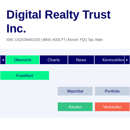
Digital Realty Trust
Inc.
ISIN: US2538681030
| WKN: A0DLFT
| Kürzel: FQI
| Typ: Aktie
Übersicht
Charts
News
Kennzahlen
◄
►
Frankfurt
Watchlist
Portfolio
Kaufen
Verkaufen