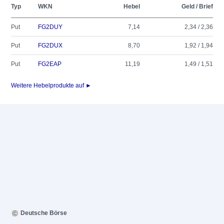
Typ
WKN
Hebel
Geld / Brief
Put
FG2DUY
7,14
2,34 / 2,36
Put
FG2DUX
8,70
1,92 / 1,94
Put
FG2EAP
11,19
1,49 / 1,51
Weitere Hebelprodukte auf ►
Deutsche Börse