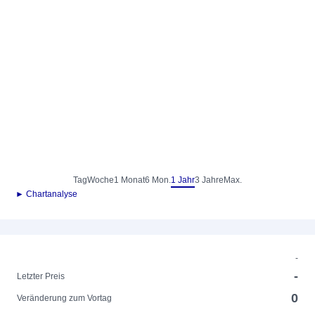
Tag
Woche
1 Monat
6 Mon.
1 Jahr
3 Jahre
Max.
► Chartanalyse
-
-
Letzter Preis
0
Veränderung zum Vortag