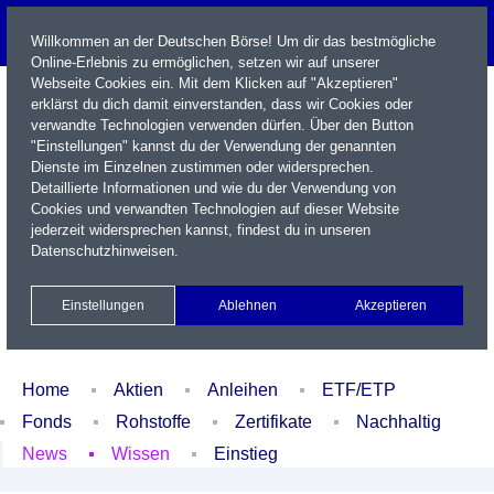
Willkommen an der Deutschen Börse! Um dir das bestmögliche
Online-Erlebnis zu ermöglichen, setzen wir auf unserer
Webseite Cookies ein. Mit dem Klicken auf "Akzeptieren"
erklärst du dich damit einverstanden, dass wir Cookies oder
verwandte Technologien verwenden dürfen. Über den Button
"Einstellungen" kannst du der Verwendung der genannten
Dienste im Einzelnen zustimmen oder widersprechen.
Detaillierte Informationen und wie du der Verwendung von
Cookies und verwandten Technologien auf dieser Website
Name / WKN / ISIN / Kürzel
jederzeit widersprechen kannst, findest du in unseren
Datenschutzhinweisen
.
Newsletter
Kontakt
English
Einstellungen
Ablehnen
Akzeptieren
Xetra Realtime
Watchlist
Portfolio
Login
Home
Aktien
Anleihen
ETF/ETP
Fonds
Rohstoffe
Zertifikate
Nachhaltig
News
Wissen
Einstieg