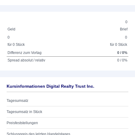
0
Geld
Brief
0
0
für 0 Stück
für 0 Stück
Differenz zum Vortag
0 / 0%
Spread absolut / relativ
0 / 0%
Kursinformationen Digital Realty Trust Inc.
Tagesumsatz
Tagesumsatz in Stück
Preisfeststellungen
Schlusspreis des letzten Handelstages