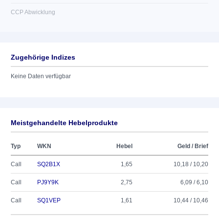
CCP Abwicklung
Zugehörige Indizes
Keine Daten verfügbar
Meistgehandelte Hebelprodukte
Typ
WKN
Hebel
Geld / Brief
Call
SQ2B1X
1,65
10,18 / 10,20
Call
PJ9Y9K
2,75
6,09 / 6,10
Call
SQ1VEP
1,61
10,44 / 10,46