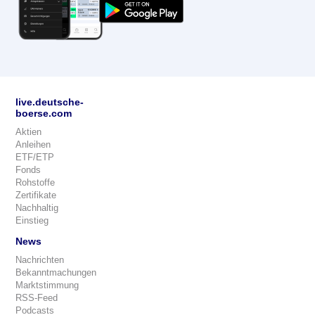
live.deutsche-
boerse.com
Aktien
Anleihen
ETF/ETP
Fonds
Rohstoffe
Zertifikate
Nachhaltig
Einstieg
News
Nachrichten
Bekanntmachungen
Marktstimmung
RSS-Feed
Podcasts