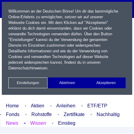
Willkommen an der Deutschen Börse! Um dir das bestmögliche
Online-Erlebnis zu ermöglichen, setzen wir auf unserer
Webseite Cookies ein. Mit dem Klicken auf "Akzeptieren"
erklärst du dich damit einverstanden, dass wir Cookies oder
verwandte Technologien verwenden dürfen. Über den Button
"Einstellungen" kannst du der Verwendung der genannten
Dienste im Einzelnen zustimmen oder widersprechen.
Detaillierte Informationen und wie du der Verwendung von
Cookies und verwandten Technologien auf dieser Website
Name / WKN / ISIN / Kürzel
jederzeit widersprechen kannst, findest du in unseren
Datenschutzhinweisen
.
Newsletter
Kontakt
English
Einstellungen
Ablehnen
Akzeptieren
Xetra Realtime
Watchlist
Portfolio
Login
Home
Aktien
Anleihen
ETF/ETP
Fonds
Rohstoffe
Zertifikate
Nachhaltig
News
Wissen
Einstieg