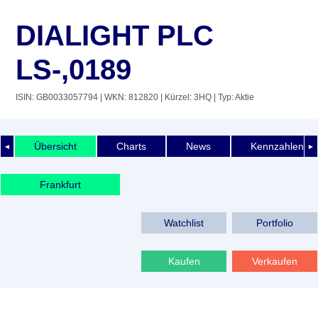
DIALIGHT PLC
LS-,0189
ISIN: GB0033057794
| WKN: 812820
| Kürzel: 3HQ
| Typ: Aktie
Übersicht
Charts
News
Kennzahlen
◄
►
Frankfurt
Watchlist
Portfolio
Kaufen
Verkaufen