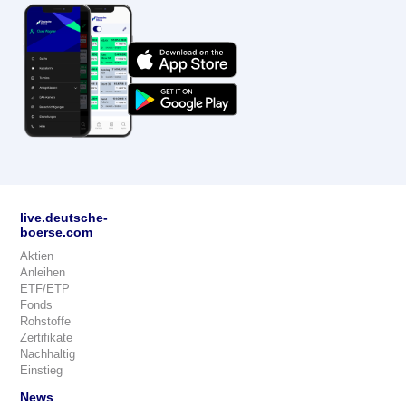
live.deutsche-
boerse.com
Aktien
Anleihen
ETF/ETP
Fonds
Rohstoffe
Zertifikate
Nachhaltig
Einstieg
News