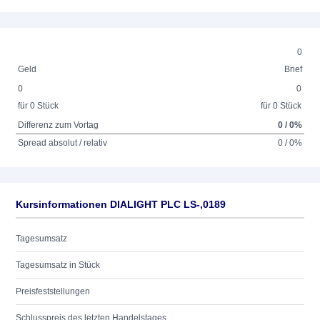
0
Geld
Brief
0
0
für 0 Stück
für 0 Stück
Differenz zum Vortag
0 / 0%
Spread absolut / relativ
0 / 0%
Kursinformationen DIALIGHT PLC LS-,0189
Tagesumsatz
Tagesumsatz in Stück
Preisfeststellungen
Schlusspreis des letzten Handelstages