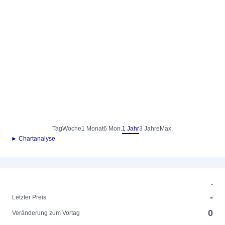
Tag
Woche
1 Monat
6 Mon.
1 Jahr
3 Jahre
Max.
► Chartanalyse
-
-
Letzter Preis
0
Veränderung zum Vortag