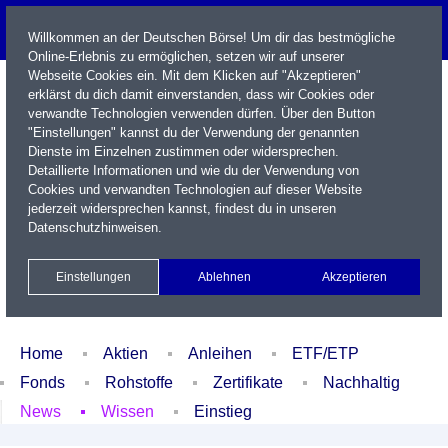
Willkommen an der Deutschen Börse! Um dir das bestmögliche
Online-Erlebnis zu ermöglichen, setzen wir auf unserer
Webseite Cookies ein. Mit dem Klicken auf "Akzeptieren"
erklärst du dich damit einverstanden, dass wir Cookies oder
verwandte Technologien verwenden dürfen. Über den Button
"Einstellungen" kannst du der Verwendung der genannten
Dienste im Einzelnen zustimmen oder widersprechen.
Detaillierte Informationen und wie du der Verwendung von
Cookies und verwandten Technologien auf dieser Website
Name / WKN / ISIN / Kürzel
jederzeit widersprechen kannst, findest du in unseren
Datenschutzhinweisen
.
Newsletter
Kontakt
English
Einstellungen
Ablehnen
Akzeptieren
Xetra Realtime
Watchlist
Portfolio
Login
Home
Aktien
Anleihen
ETF/ETP
Fonds
Rohstoffe
Zertifikate
Nachhaltig
News
Wissen
Einstieg