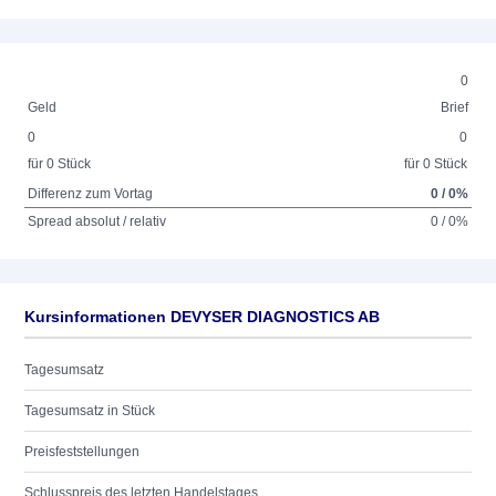
0
Geld
Brief
0
0
für 0 Stück
für 0 Stück
Differenz zum Vortag
0 / 0%
Spread absolut / relativ
0 / 0%
Kursinformationen DEVYSER DIAGNOSTICS AB
Tagesumsatz
Tagesumsatz in Stück
Preisfeststellungen
Schlusspreis des letzten Handelstages