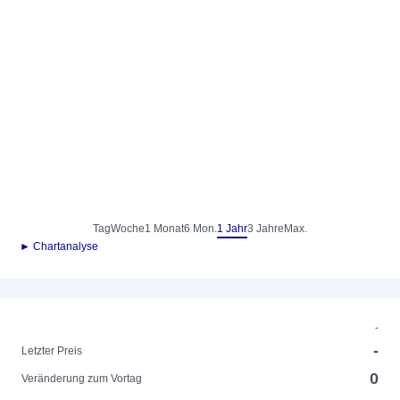
Tag
Woche
1 Monat
6 Mon.
1 Jahr
3 Jahre
Max.
► Chartanalyse
-
-
Letzter Preis
0
Veränderung zum Vortag