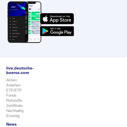
live.deutsche-
boerse.com
Aktien
Anleihen
ETF/ETP
Fonds
Rohstoffe
Zertifikate
Nachhaltig
Einstieg
News