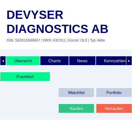
DEVYSER
DIAGNOSTICS AB
ISIN: SE0016588867
| WKN: A3C811
| Kürzel: OL0
| Typ: Aktie
Übersicht
Charts
News
Kennzahlen
◄
►
Frankfurt
Watchlist
Portfolio
Kaufen
Verkaufen