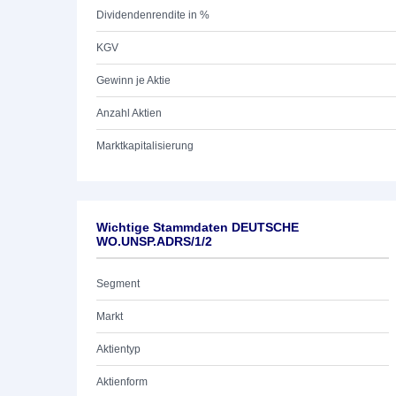
Dividendenrendite in %
KGV
Gewinn je Aktie
Anzahl Aktien
Marktkapitalisierung
Wichtige Stammdaten DEUTSCHE
WO.UNSP.ADRS/1/2
Segment
Markt
Aktientyp
Aktienform