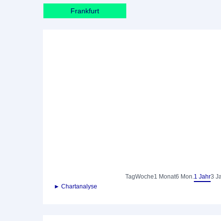
Frankfurt
Tag
Woche
1 Monat
6 Mon.
1 Jahr
3 J
► Chartanalyse