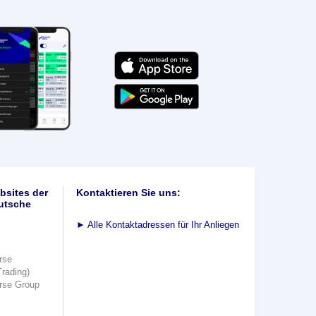
bsites der
Kontaktieren Sie uns:
utsche
►
Alle Kontaktadressen für Ihr Anliegen
rse
Trading)
rse Group