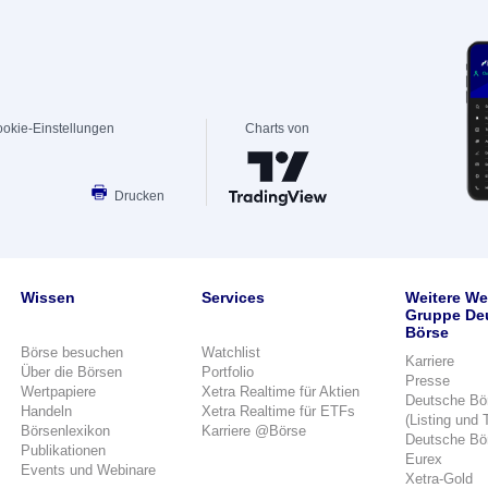
okie-Einstellungen
Charts von
Drucken
Wissen
Services
Weitere We
Gruppe De
Börse
Börse besuchen
Watchlist
Karriere
Über die Börsen
Portfolio
Presse
Wertpapiere
Xetra Realtime für Aktien
Deutsche Bö
Handeln
Xetra Realtime für ETFs
(Listing und 
Börsenlexikon
Karriere @Börse
Deutsche Bö
Publikationen
Eurex
Events und Webinare
Xetra-Gold