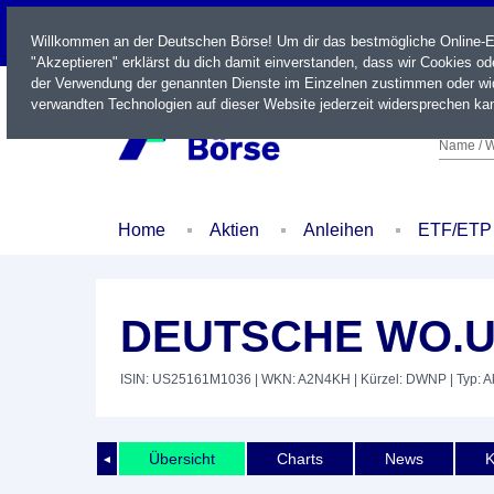
LIVE
Willkommen an der Deutschen Börse! Um dir das bestmögliche Online-Erl
"Akzeptieren" erklärst du dich damit einverstanden, dass wir Cookies o
der Verwendung der genannten Dienste im Einzelnen zustimmen oder wid
verwandten Technologien auf dieser Website jederzeit widersprechen kan
Name / W
Home
Aktien
Anleihen
ETF/ETP
DEUTSCHE WO.U
ISIN: US25161M1036
| WKN: A2N4KH
| Kürzel: DWNP
| Typ: A
Übersicht
Charts
News
K
◄