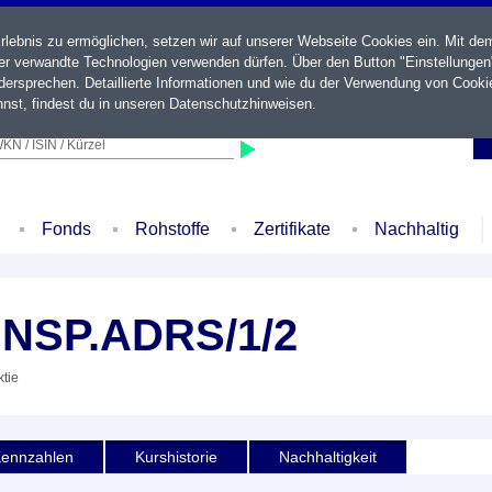
ebnis zu ermöglichen, setzen wir auf unserer Webseite Cookies ein. Mit de
der verwandte Technologien verwenden dürfen. Über den Button "Einstellungen
ersprechen. Detaillierte Informationen und wie du der Verwendung von Cooki
nst, findest du in unseren
Datenschutzhinweisen
.
KN / ISIN / Kürzel
Fonds
Rohstoffe
Zertifikate
Nachhaltig
NSP.ADRS/1/2
ktie
ennzahlen
Kurshistorie
Nachhaltigkeit