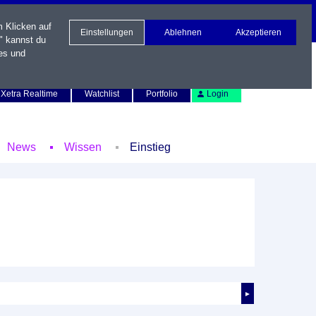
m Klicken auf
Einstellungen
Ablehnen
Akzeptieren
" kannst du
es und
Newsletter
Kontakt
English
Xetra Realtime
Watchlist
Portfolio
Login
News
Wissen
Einstieg
►