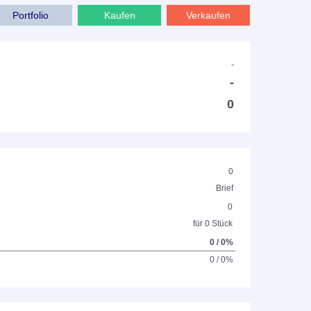
Portfolio
Kaufen
Verkaufen
-
-
0
0
Brief
0
für 0 Stück
0 / 0%
0 / 0%