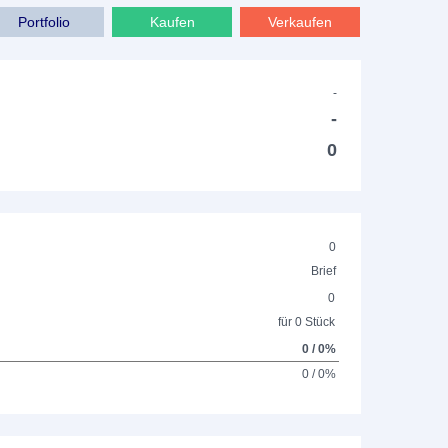
Portfolio
Kaufen
Verkaufen
-
-
0
0
Brief
0
für 0 Stück
0 / 0%
0 / 0%