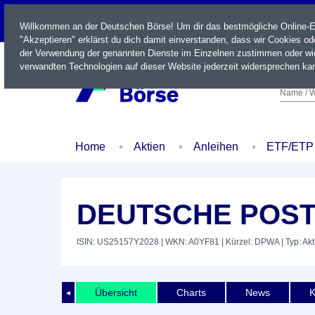
LIVE
Willkommen an der Deutschen Börse! Um dir das bestmögliche Online-Erl
"Akzeptieren" erklärst du dich damit einverstanden, dass wir Cookies o
der Verwendung der genannten Dienste im Einzelnen zustimmen oder wid
verwandten Technologien auf dieser Website jederzeit widersprechen kan
Name / W
Home
Aktien
Anleihen
ETF/ETP
DEUTSCHE POST
ISIN: US25157Y2028
| WKN: A0YF81
| Kürzel: DPWA
| Typ: Akt
Übersicht
Charts
News
K
◄