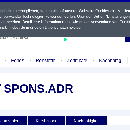
ebnis zu ermöglichen, setzen wir auf unserer Webseite Cookies ein. Mit de
der verwandte Technologien verwenden dürfen. Über den Button "Einstellungen
ersprechen. Detaillierte Informationen und wie du der Verwendung von Cooki
nst, findest du in unseren
Datenschutzhinweisen
.
KN / ISIN / Kürzel
Fonds
Rohstoffe
Zertifikate
Nachhaltig
 SPONS.ADR
ie
ennzahlen
Kurshistorie
Nachhaltigkeit