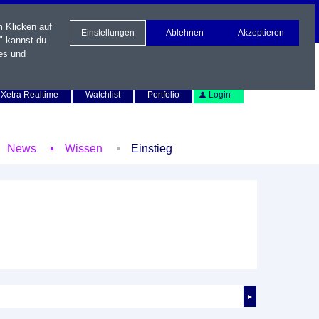
m Klicken auf
Einstellungen
Ablehnen
Akzeptieren
" kannst du
es und
Newsletter
Kontakt
English
Xetra Realtime
Watchlist
Portfolio
Login
News
Wissen
Einstieg
►