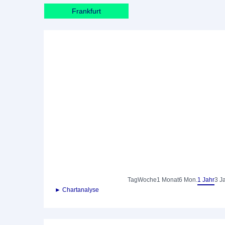
Frankfurt
Tag
Woche
1 Monat
6 Mon.
1 Jahr
3 J
► Chartanalyse