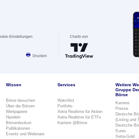
okie-Einstellungen
Charts von
Drucken
Wissen
Services
Weitere We
Gruppe De
Börse
Börse besuchen
Watchlist
Karriere
Über die Börsen
Portfolio
Presse
Wertpapiere
Xetra Realtime für Aktien
Deutsche Bö
Handeln
Xetra Realtime für ETFs
(Listing und 
Börsenlexikon
Karriere @Börse
Deutsche Bö
Publikationen
Eurex
Events und Webinare
Xetra-Gold