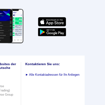
bsites der
Kontaktieren Sie uns:
utsche
►
Alle Kontaktadressen für Ihr Anliegen
rse
Trading)
rse Group