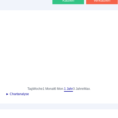
Kaufen
Verkaufen
Tag
Woche
1 Monat
6 Mon.
1 Jahr
3 Jahre
Max.
► Chartanalyse