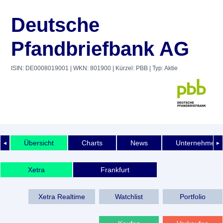
Deutsche
Pfandbriefbank AG
ISIN: DE0008019001
| WKN: 801900
| Kürzel: PBB
| Typ: Aktie
Übersicht
Charts
News
Unternehmens
◄
►
Xetra
Frankfurt
Xetra Realtime
Watchlist
Portfolio