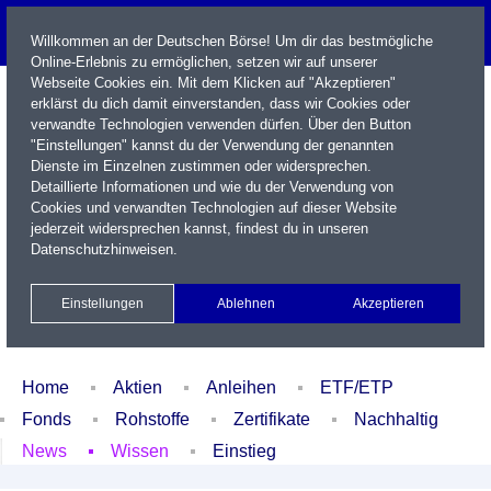
Willkommen an der Deutschen Börse! Um dir das bestmögliche
Online-Erlebnis zu ermöglichen, setzen wir auf unserer
Webseite Cookies ein. Mit dem Klicken auf "Akzeptieren"
erklärst du dich damit einverstanden, dass wir Cookies oder
verwandte Technologien verwenden dürfen. Über den Button
"Einstellungen" kannst du der Verwendung der genannten
Dienste im Einzelnen zustimmen oder widersprechen.
Detaillierte Informationen und wie du der Verwendung von
Cookies und verwandten Technologien auf dieser Website
Name / WKN / ISIN / Kürzel
jederzeit widersprechen kannst, findest du in unseren
Datenschutzhinweisen
.
Newsletter
Kontakt
English
Einstellungen
Ablehnen
Akzeptieren
Xetra Realtime
Watchlist
Portfolio
Login
Home
Aktien
Anleihen
ETF/ETP
Fonds
Rohstoffe
Zertifikate
Nachhaltig
News
Wissen
Einstieg