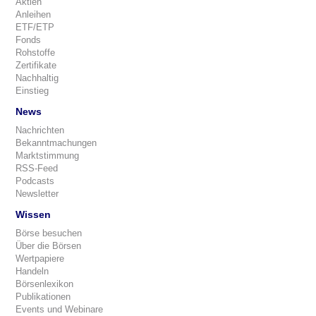
Aktien
Anleihen
ETF/ETP
Fonds
Rohstoffe
Zertifikate
Nachhaltig
Einstieg
News
Nachrichten
Bekanntmachungen
Marktstimmung
RSS-Feed
Podcasts
Newsletter
Wissen
Börse besuchen
Über die Börsen
Wertpapiere
Handeln
Börsenlexikon
Publikationen
Events und Webinare