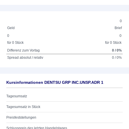
0
Geld
Brief
0
0
für 0 Stück
für 0 Stück
Differenz zum Vortag
0 / 0%
Spread absolut / relativ
0 / 0%
Kursinformationen DENTSU GRP INC.UNSP.ADR 1
Tagesumsatz
Tagesumsatz in Stück
Preisfeststellungen
Schlusspreis des letzten Handelstages