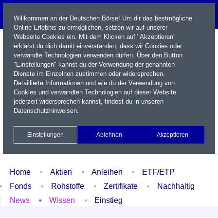
Willkommen an der Deutschen Börse! Um dir das bestmögliche
Online-Erlebnis zu ermöglichen, setzen wir auf unserer
Webseite Cookies ein. Mit dem Klicken auf "Akzeptieren"
erklärst du dich damit einverstanden, dass wir Cookies oder
verwandte Technologien verwenden dürfen. Über den Button
"Einstellungen" kannst du der Verwendung der genannten
Dienste im Einzelnen zustimmen oder widersprechen.
Detaillierte Informationen und wie du der Verwendung von
Cookies und verwandten Technologien auf dieser Website
Name / WKN / ISIN / Kürzel
jederzeit widersprechen kannst, findest du in unseren
Datenschutzhinweisen
.
Newsletter
Kontakt
English
Einstellungen
Ablehnen
Akzeptieren
Xetra Realtime
Watchlist
Portfolio
Login
Home
Aktien
Anleihen
ETF/ETP
Fonds
Rohstoffe
Zertifikate
Nachhaltig
News
Wissen
Einstieg