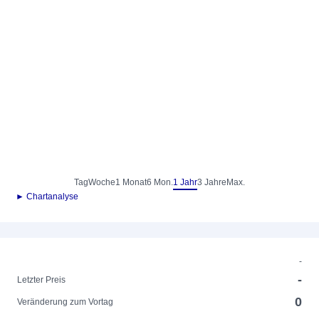
Tag
Woche
1 Monat
6 Mon.
1 Jahr
3 Jahre
Max.
► Chartanalyse
-
-
Letzter Preis
0
Veränderung zum Vortag