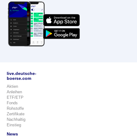
live.deutsche-
boerse.com
Aktien
Anleihen
ETF/ETP
Fonds
Rohstoffe
Zertifikate
Nachhaltig
Einstieg
News