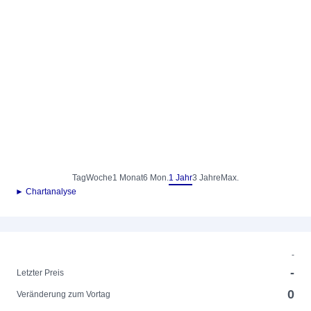
Tag
Woche
1 Monat
6 Mon.
1 Jahr
3 Jahre
Max.
► Chartanalyse
-
-
Letzter Preis
0
Veränderung zum Vortag