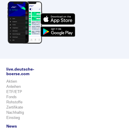
live.deutsche-
boerse.com
Aktien
Anleihen
ETF/ETP
Fonds
Rohstoffe
Zertifikate
Nachhaltig
Einstieg
News