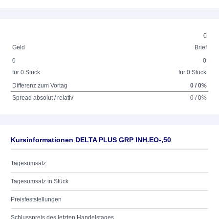
0
Geld
Brief
0
0
für 0 Stück
für 0 Stück
Differenz zum Vortag
0 / 0%
Spread absolut / relativ
0 / 0%
Kursinformationen DELTA PLUS GRP INH.EO-,50
Tagesumsatz
Tagesumsatz in Stück
Preisfeststellungen
Schlusspreis des letzten Handelstages