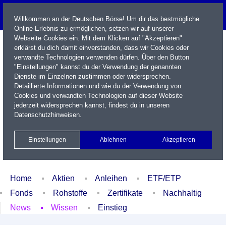
Willkommen an der Deutschen Börse! Um dir das bestmögliche
Online-Erlebnis zu ermöglichen, setzen wir auf unserer
Webseite Cookies ein. Mit dem Klicken auf "Akzeptieren"
erklärst du dich damit einverstanden, dass wir Cookies oder
verwandte Technologien verwenden dürfen. Über den Button
"Einstellungen" kannst du der Verwendung der genannten
Dienste im Einzelnen zustimmen oder widersprechen.
Detaillierte Informationen und wie du der Verwendung von
Cookies und verwandten Technologien auf dieser Website
Name / WKN / ISIN / Kürzel
jederzeit widersprechen kannst, findest du in unseren
Datenschutzhinweisen
.
Newsletter
Kontakt
English
Einstellungen
Ablehnen
Akzeptieren
Xetra Realtime
Watchlist
Portfolio
Login
Home
Aktien
Anleihen
ETF/ETP
Fonds
Rohstoffe
Zertifikate
Nachhaltig
News
Wissen
Einstieg