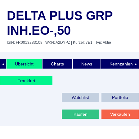
DELTA PLUS GRP
INH.EO-,50
ISIN: FR0013283108
| WKN: A2DYPZ
| Kürzel: 7E1
| Typ: Aktie
Übersicht
Charts
News
Kennzahlen
◄
►
Frankfurt
Watchlist
Portfolio
Kaufen
Verkaufen