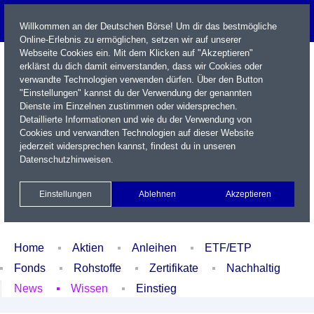
Willkommen an der Deutschen Börse! Um dir das bestmögliche
Online-Erlebnis zu ermöglichen, setzen wir auf unserer
Webseite Cookies ein. Mit dem Klicken auf "Akzeptieren"
erklärst du dich damit einverstanden, dass wir Cookies oder
verwandte Technologien verwenden dürfen. Über den Button
"Einstellungen" kannst du der Verwendung der genannten
Dienste im Einzelnen zustimmen oder widersprechen.
Detaillierte Informationen und wie du der Verwendung von
Cookies und verwandten Technologien auf dieser Website
Name / WKN / ISIN / Kürzel
jederzeit widersprechen kannst, findest du in unseren
Datenschutzhinweisen
.
Newsletter
Kontakt
English
Einstellungen
Ablehnen
Akzeptieren
Xetra Realtime
Watchlist
Portfolio
Login
Home
Aktien
Anleihen
ETF/ETP
Fonds
Rohstoffe
Zertifikate
Nachhaltig
News
Wissen
Einstieg