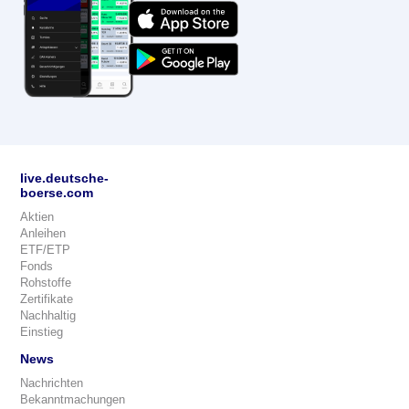
live.deutsche-
boerse.com
Aktien
Anleihen
ETF/ETP
Fonds
Rohstoffe
Zertifikate
Nachhaltig
Einstieg
News
Nachrichten
Bekanntmachungen