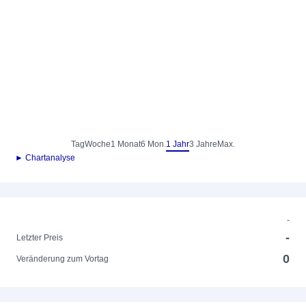
Tag
Woche
1 Monat
6 Mon.
1 Jahr
3 Jahre
Max.
► Chartanalyse
-
-
Letzter Preis
0
Veränderung zum Vortag