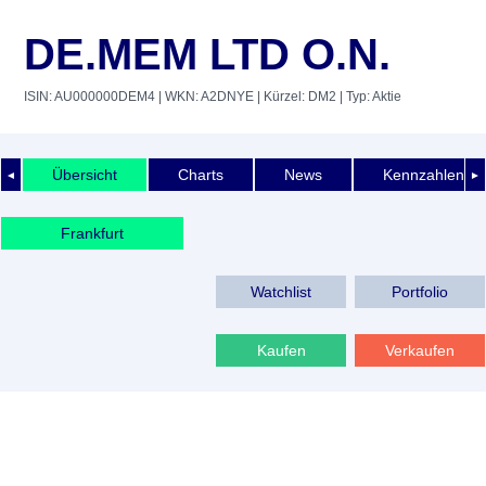
DE.MEM LTD O.N.
ISIN: AU000000DEM4
| WKN: A2DNYE
| Kürzel: DM2
| Typ: Aktie
Übersicht
Charts
News
Kennzahlen
◄
►
Frankfurt
Watchlist
Portfolio
Kaufen
Verkaufen