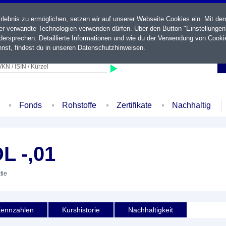
ebnis zu ermöglichen, setzen wir auf unserer Webseite Cookies ein. Mit de
der verwandte Technologien verwenden dürfen. Über den Button "Einstellungen
ersprechen. Detaillierte Informationen und wie du der Verwendung von Cooki
nst, findest du in unseren
Datenschutzhinweisen
.
KN / ISIN / Kürzel
Fonds
Rohstoffe
Zertifikate
Nachhaltig
 -,01
tie
ennzahlen
Kurshistorie
Nachhaltigkeit