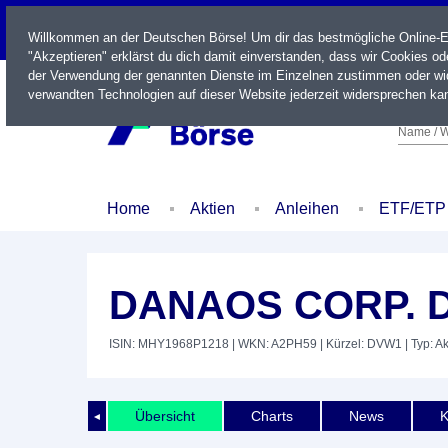
LIVE
Willkommen an der Deutschen Börse! Um dir das bestmögliche Online-Erl
"Akzeptieren" erklärst du dich damit einverstanden, dass wir Cookies o
der Verwendung der genannten Dienste im Einzelnen zustimmen oder wid
verwandten Technologien auf dieser Website jederzeit widersprechen kan
Name / W
Home
Aktien
Anleihen
ETF/ETP
DANAOS CORP. DL
ISIN: MHY1968P1218
| WKN: A2PH59
| Kürzel: DVW1
| Typ: Ak
Übersicht
Charts
News
K
◄