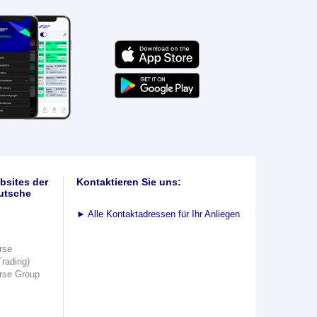
bsites der
Kontaktieren Sie uns:
utsche
►
Alle Kontaktadressen für Ihr Anliegen
rse
Trading)
rse Group