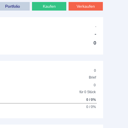
Portfolio
Kaufen
Verkaufen
-
-
0
0
Brief
0
für 0 Stück
0 / 0%
0 / 0%