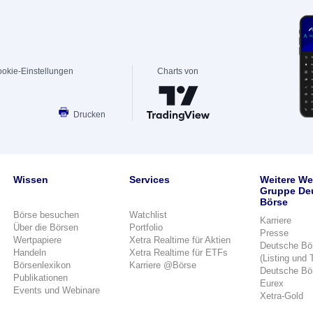
okie-Einstellungen
Charts von
Drucken
Wissen
Services
Weitere We
Gruppe De
Börse
Börse besuchen
Watchlist
Karriere
Über die Börsen
Portfolio
Presse
Wertpapiere
Xetra Realtime für Aktien
Deutsche Bö
Handeln
Xetra Realtime für ETFs
(Listing und 
Börsenlexikon
Karriere @Börse
Deutsche Bö
Publikationen
Eurex
Events und Webinare
Xetra-Gold