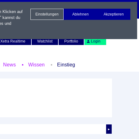
m Klicken auf
Einstellungen
Ablehnen
Akzeptieren
" kannst du
es und
Newsletter
Kontakt
English
Xetra Realtime
Watchlist
Portfolio
Login
News
Wissen
Einstieg
►