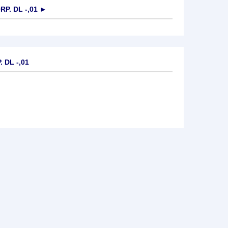
P. DL -,01
►
 DL -,01