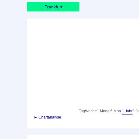
Frankfurt
Tag
Woche
1 Monat
6 Mon.
1 Jahr
3 J
► Chartanalyse