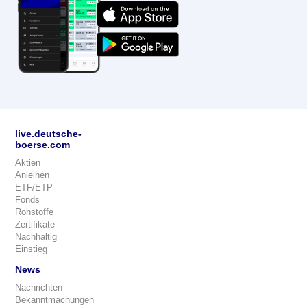
live.deutsche-
boerse.com
Aktien
Anleihen
ETF/ETP
Fonds
Rohstoffe
Zertifikate
Nachhaltig
Einstieg
News
Nachrichten
Bekanntmachungen