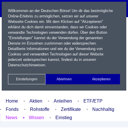
Willkommen an der Deutschen Börse! Um dir das bestmögliche
Online-Erlebnis zu ermöglichen, setzen wir auf unserer
Webseite Cookies ein. Mit dem Klicken auf "Akzeptieren"
erklärst du dich damit einverstanden, dass wir Cookies oder
verwandte Technologien verwenden dürfen. Über den Button
"Einstellungen" kannst du der Verwendung der genannten
Dienste im Einzelnen zustimmen oder widersprechen.
Detaillierte Informationen und wie du der Verwendung von
Cookies und verwandten Technologien auf dieser Website
Name / WKN / ISIN / Kürzel
jederzeit widersprechen kannst, findest du in unseren
Datenschutzhinweisen
.
Newsletter
Kontakt
English
Einstellungen
Ablehnen
Akzeptieren
Xetra Realtime
Watchlist
Portfolio
Login
Home
Aktien
Anleihen
ETF/ETP
Fonds
Rohstoffe
Zertifikate
Nachhaltig
News
Wissen
Einstieg