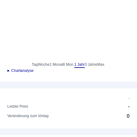
Tag
Woche
1 Monat
6 Mon.
1 Jahr
3 Jahre
Max.
► Chartanalyse
-
-
Letzter Preis
0
Veränderung zum Vortag