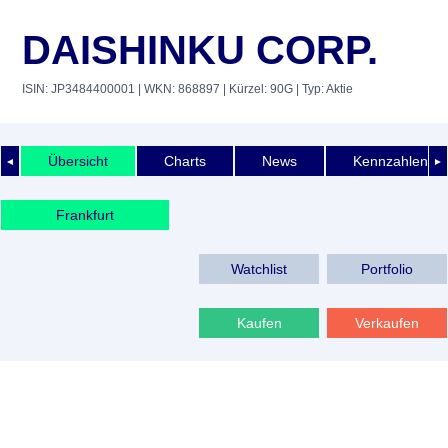
DAISHINKU CORP.
ISIN: JP3484400001
| WKN: 868897
| Kürzel: 90G
| Typ: Aktie
Übersicht
Charts
News
Kennzahlen
◄
►
Frankfurt
Watchlist
Portfolio
Kaufen
Verkaufen