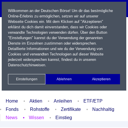
Willkommen an der Deutschen Börse! Um dir das bestmögliche
Online-Erlebnis zu ermöglichen, setzen wir auf unserer
Webseite Cookies ein. Mit dem Klicken auf "Akzeptieren"
erklärst du dich damit einverstanden, dass wir Cookies oder
verwandte Technologien verwenden dürfen. Über den Button
"Einstellungen" kannst du der Verwendung der genannten
Dienste im Einzelnen zustimmen oder widersprechen.
Detaillierte Informationen und wie du der Verwendung von
Cookies und verwandten Technologien auf dieser Website
Name / WKN / ISIN / Kürzel
jederzeit widersprechen kannst, findest du in unseren
Datenschutzhinweisen
.
Newsletter
Kontakt
English
Einstellungen
Ablehnen
Akzeptieren
Xetra Realtime
Watchlist
Portfolio
Login
Home
Aktien
Anleihen
ETF/ETP
Fonds
Rohstoffe
Zertifikate
Nachhaltig
News
Wissen
Einstieg