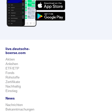
live.deutsche-
boerse.com
Aktien
Anleihen
ETF/ETP
Fonds
Rohstoffe
Zertifikate
Nachhaltig
Einstieg
News
Nachrichten
Bekanntmachungen