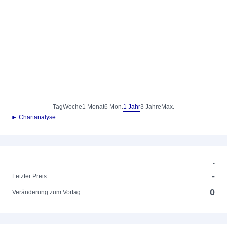
Tag
Woche
1 Monat
6 Mon.
1 Jahr
3 Jahre
Max.
► Chartanalyse
-
-
Letzter Preis
0
Veränderung zum Vortag