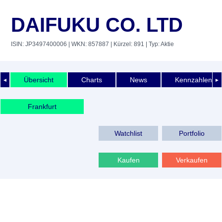
DAIFUKU CO. LTD
ISIN: JP3497400006
| WKN: 857887
| Kürzel: 891
| Typ: Aktie
Übersicht
Charts
News
Kennzahlen
◄
►
Frankfurt
Watchlist
Portfolio
Kaufen
Verkaufen