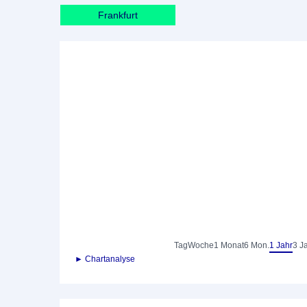
Frankfurt
Tag
Woche
1 Monat
6 Mon.
1 Jahr
3 J
► Chartanalyse