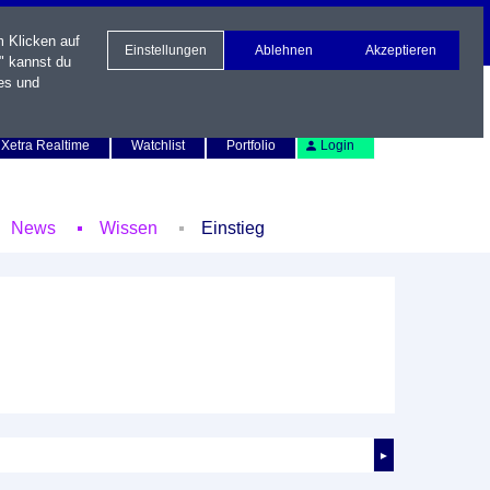
m Klicken auf
Einstellungen
Ablehnen
Akzeptieren
" kannst du
es und
Newsletter
Kontakt
English
Xetra Realtime
Watchlist
Portfolio
Login
News
Wissen
Einstieg
►