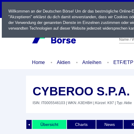
LIVE
Willkommen an der Deutschen Börse! Um dir das bestmögliche Online-Erl
"Akzeptieren" erklärst du dich damit einverstanden, dass wir Cookies o
der Verwendung der genannten Dienste im Einzelnen zustimmen oder wid
verwandten Technologien auf dieser Website jederzeit widersprechen kan
Name / W
Home
Aktien
Anleihen
ETF/ETP
CYBEROO S.P.A.
ISIN: IT0005546103
| WKN: A3EHBH
| Kürzel: K97
| Typ: Aktie
Übersicht
Charts
News
K
◄