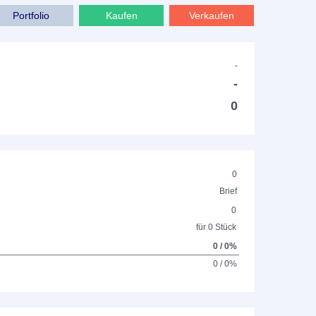
Portfolio
Kaufen
Verkaufen
-
-
0
0
Brief
0
für 0 Stück
0 / 0%
0 / 0%