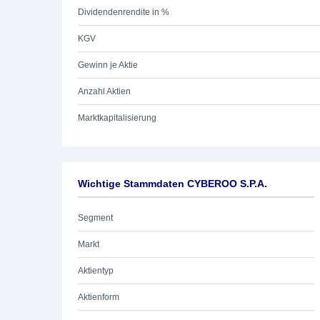
Dividendenrendite in %
KGV
Gewinn je Aktie
Anzahl Aktien
Marktkapitalisierung
Wichtige Stammdaten CYBEROO S.P.A.
Segment
Markt
Aktientyp
Aktienform