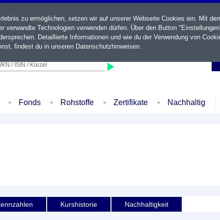
ebnis zu ermöglichen, setzen wir auf unserer Webseite Cookies ein. Mit de
der verwandte Technologien verwenden dürfen. Über den Button "Einstellungen
ersprechen. Detaillierte Informationen und wie du der Verwendung von Cooki
nst, findest du in unseren
Datenschutzhinweisen
.
KN / ISIN / Kürzel
Fonds
Rohstoffe
Zertifikate
Nachhaltig
ennzahlen
Kurshistorie
Nachhaltigkeit