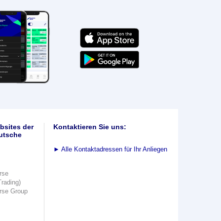
bsites der
Kontaktieren Sie uns:
utsche
►
Alle Kontaktadressen für Ihr Anliegen
rse
Trading)
rse Group