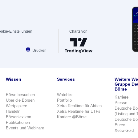
okie-Einstellungen
Charts von
Drucken
Wissen
Services
Weitere We
Gruppe De
Börse
Börse besuchen
Watchlist
Karriere
Über die Börsen
Portfolio
Presse
Wertpapiere
Xetra Realtime für Aktien
Deutsche Bö
Handeln
Xetra Realtime für ETFs
(Listing und 
Börsenlexikon
Karriere @Börse
Deutsche Bö
Publikationen
Eurex
Events und Webinare
Xetra-Gold