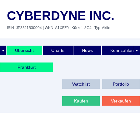
CYBERDYNE INC.
ISIN: JP3311530004
| WKN: A1XFZ0
| Kürzel: 8C4
| Typ: Aktie
Übersicht
Charts
News
Kennzahlen
◄
►
Frankfurt
Watchlist
Portfolio
Kaufen
Verkaufen