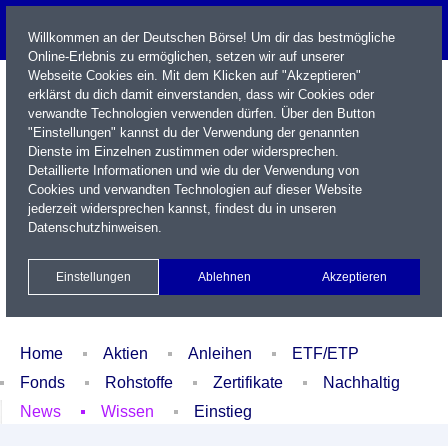
Willkommen an der Deutschen Börse! Um dir das bestmögliche
Online-Erlebnis zu ermöglichen, setzen wir auf unserer
Webseite Cookies ein. Mit dem Klicken auf "Akzeptieren"
erklärst du dich damit einverstanden, dass wir Cookies oder
verwandte Technologien verwenden dürfen. Über den Button
"Einstellungen" kannst du der Verwendung der genannten
Dienste im Einzelnen zustimmen oder widersprechen.
Detaillierte Informationen und wie du der Verwendung von
Cookies und verwandten Technologien auf dieser Website
Name / WKN / ISIN / Kürzel
jederzeit widersprechen kannst, findest du in unseren
Datenschutzhinweisen
.
Newsletter
Kontakt
English
Einstellungen
Ablehnen
Akzeptieren
Xetra Realtime
Watchlist
Portfolio
Login
Home
Aktien
Anleihen
ETF/ETP
Fonds
Rohstoffe
Zertifikate
Nachhaltig
News
Wissen
Einstieg