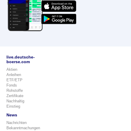
live.deutsche-
boerse.com
Aktien
Anleihen
ETF/ETP
Fonds
Rohstoffe
Zertifikate
Nachhaltig
Einstieg
News
Nachrichten
Bekanntmachungen