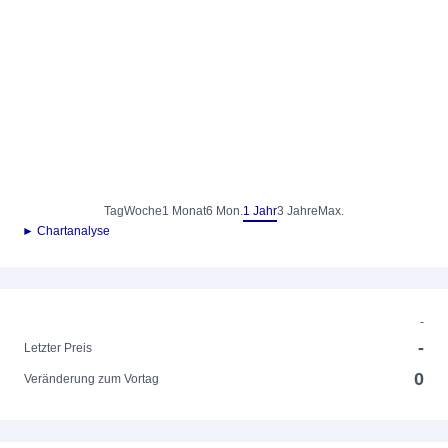
Tag
Woche
1 Monat
6 Mon.
1 Jahr
3 Jahre
Max.
► Chartanalyse
-
-
Letzter Preis
0
Veränderung zum Vortag