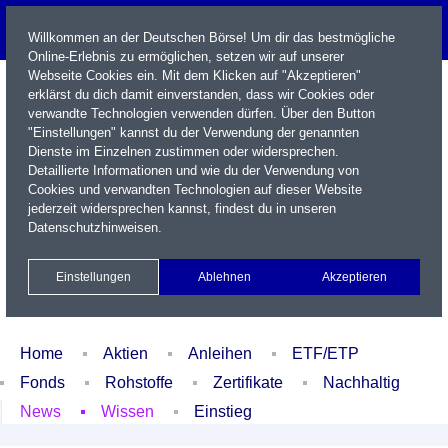
Willkommen an der Deutschen Börse! Um dir das bestmögliche
Online-Erlebnis zu ermöglichen, setzen wir auf unserer
Webseite Cookies ein. Mit dem Klicken auf "Akzeptieren"
erklärst du dich damit einverstanden, dass wir Cookies oder
verwandte Technologien verwenden dürfen. Über den Button
"Einstellungen" kannst du der Verwendung der genannten
Dienste im Einzelnen zustimmen oder widersprechen.
Detaillierte Informationen und wie du der Verwendung von
Cookies und verwandten Technologien auf dieser Website
Name / WKN / ISIN / Kürzel
jederzeit widersprechen kannst, findest du in unseren
Datenschutzhinweisen
.
Newsletter
Kontakt
English
Einstellungen
Ablehnen
Akzeptieren
Xetra Realtime
Watchlist
Portfolio
Login
Home
Aktien
Anleihen
ETF/ETP
Fonds
Rohstoffe
Zertifikate
Nachhaltig
News
Wissen
Einstieg