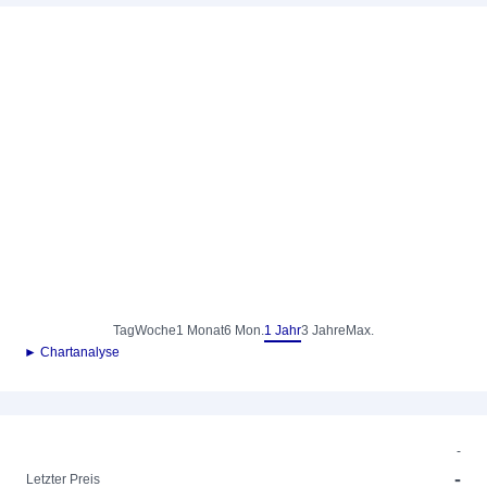
Tag
Woche
1 Monat
6 Mon.
1 Jahr
3 Jahre
Max.
► Chartanalyse
-
-
Letzter Preis