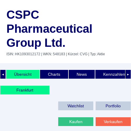
CSPC
Pharmaceutical
Group Ltd.
ISIN: HK1093012172
| WKN: 548183
| Kürzel: CVG
| Typ: Aktie
Übersicht
Charts
News
Kennzahlen
◄
►
Frankfurt
Watchlist
Portfolio
Kaufen
Verkaufen