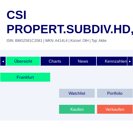
CSI
PROPERT.SUBDIV.HD,
ISIN: BMG2581C2081
| WKN: A414L4
| Kürzel: OIH
| Typ: Aktie
Übersicht
Charts
News
Kennzahlen
◄
►
Frankfurt
Watchlist
Portfolio
Kaufen
Verkaufen