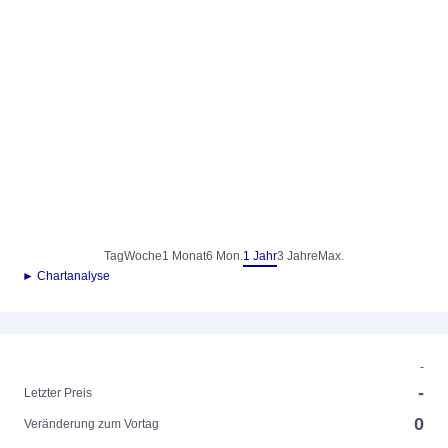
Tag
Woche
1 Monat
6 Mon.
1 Jahr
3 Jahre
Max.
► Chartanalyse
-
-
Letzter Preis
0
Veränderung zum Vortag