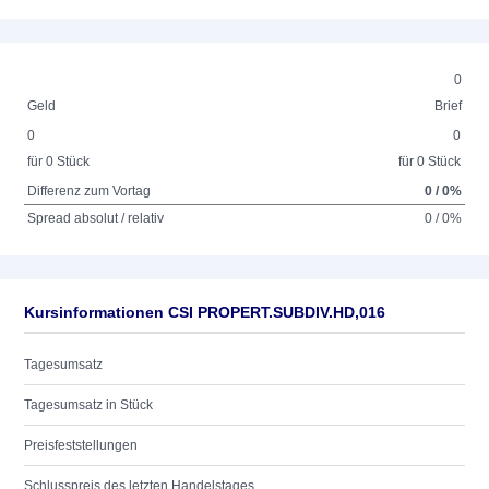
0
Geld
Brief
0
0
für 0 Stück
für 0 Stück
Differenz zum Vortag
0 / 0%
Spread absolut / relativ
0 / 0%
Kursinformationen CSI PROPERT.SUBDIV.HD,016
Tagesumsatz
Tagesumsatz in Stück
Preisfeststellungen
Schlusspreis des letzten Handelstages