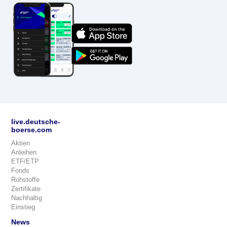
live.deutsche-
boerse.com
Aktien
Anleihen
ETF/ETP
Fonds
Rohstoffe
Zertifikate
Nachhaltig
Einstieg
News