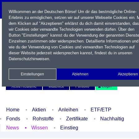
Willkommen an der Deutschen Börse! Um dir das bestmögliche Online-
Erlebnis zu ermöglichen, setzen wir auf unserer Webseite Cookies ein. M
dem Klicken auf "Akzeptieren" erklärst du dich damit einverstanden, da
wir Cookies oder verwandte Technologien verwenden dürfen. Über den
Button "Einstellungen" kannst du der Verwendung der genannten Dienst
Einzelnen zustimmen oder widersprechen. Detaillierte Informationen und
wie du der Verwendung von Cookies und verwandten Technologien auf
dieser Website jederzeit widersprechen kannst, findest du in unseren
Datenschutzhinweisen
.
Name / WKN / ISIN / Kürzel
Einstellungen
Ablehnen
Akzeptieren
Newsletter
Kontakt
English
Xetra Realtime
Watchlist
Portfolio
Login
Home
Aktien
Anleihen
ETF/ETP
Fonds
Rohstoffe
Zertifikate
Nachhaltig
News
Wissen
Einstieg