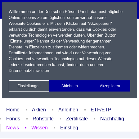
Willkommen an der Deutschen Börse! Um dir das bestmögliche
Online-Erlebnis zu ermöglichen, setzen wir auf unserer
Webseite Cookies ein. Mit dem Klicken auf "Akzeptieren"
erklärst du dich damit einverstanden, dass wir Cookies oder
verwandte Technologien verwenden dürfen. Über den Button
"Einstellungen" kannst du der Verwendung der genannten
Dienste im Einzelnen zustimmen oder widersprechen.
Detaillierte Informationen und wie du der Verwendung von
Cookies und verwandten Technologien auf dieser Website
Name / WKN / ISIN / Kürzel
jederzeit widersprechen kannst, findest du in unseren
Datenschutzhinweisen
.
Newsletter
Kontakt
English
Einstellungen
Ablehnen
Akzeptieren
Xetra Realtime
Watchlist
Portfolio
Login
Home
Aktien
Anleihen
ETF/ETP
Fonds
Rohstoffe
Zertifikate
Nachhaltig
News
Wissen
Einstieg