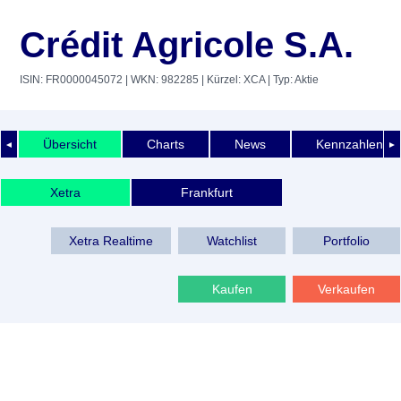
Crédit Agricole S.A.
ISIN: FR0000045072
| WKN: 982285
| Kürzel: XCA
| Typ: Aktie
Übersicht
Charts
News
Kennzahlen
◄
►
Xetra
Frankfurt
Xetra Realtime
Watchlist
Portfolio
Kaufen
Verkaufen