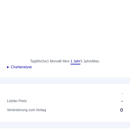
Tag
Woche
1 Monat
6 Mon.
1 Jahr
3 Jahre
Max.
► Chartanalyse
-
-
Letzter Preis
0
Veränderung zum Vortag