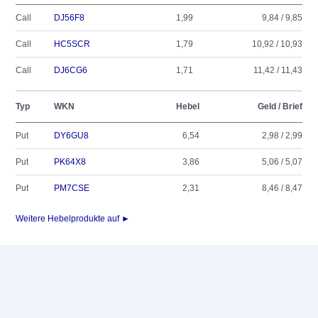
Call
DJ56F8
1,99
9,84 / 9,85
Call
HC5SCR
1,79
10,92 / 10,93
Call
DJ6CG6
1,71
11,42 / 11,43
Typ
WKN
Hebel
Geld / Brief
Put
DY6GU8
6,54
2,98 / 2,99
Put
PK64X8
3,86
5,06 / 5,07
Put
PM7CSE
2,31
8,46 / 8,47
Weitere Hebelprodukte auf ►