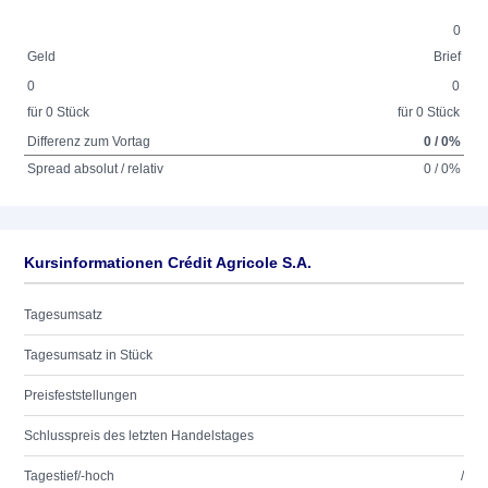
0
Geld
Brief
0
0
für 0 Stück
für 0 Stück
Differenz zum Vortag
0 / 0%
Spread absolut / relativ
0 / 0%
Kursinformationen Crédit Agricole S.A.
Tagesumsatz
Tagesumsatz in Stück
Preisfeststellungen
Schlusspreis des letzten Handelstages
Tagestief/-hoch
/