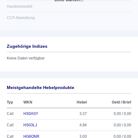
Handelsmodell
CCP Abwicklung
Zugehörige Indizes
Keine Daten verfügbar
Meistgehandelte Hebelprodukte
Typ
WKN
Hebel
Geld / Brief
Call
HS0ASY
3,37
0,00 / 0,00
Call
HS03LJ
4,86
0,00 / 0,00
Call
HG6QNR
3,00
0,00 / 0,00