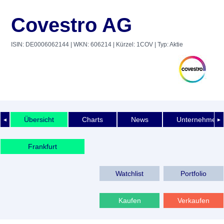
Covestro AG
ISIN: DE0006062144
| WKN: 606214
| Kürzel: 1COV
| Typ: Aktie
Übersicht
Charts
News
Unternehmens
◄
►
Frankfurt
Watchlist
Portfolio
Kaufen
Verkaufen