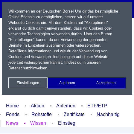
Willkommen an der Deutschen Börse! Um dir das bestmögliche
Online-Erlebnis zu ermöglichen, setzen wir auf unserer
Webseite Cookies ein. Mit dem Klicken auf "Akzeptieren"
erklärst du dich damit einverstanden, dass wir Cookies oder
verwandte Technologien verwenden dürfen. Über den Button
"Einstellungen" kannst du der Verwendung der genannten
Dienste im Einzelnen zustimmen oder widersprechen.
Detaillierte Informationen und wie du der Verwendung von
Cookies und verwandten Technologien auf dieser Website
Name / WKN / ISIN / Kürzel
jederzeit widersprechen kannst, findest du in unseren
Datenschutzhinweisen
.
Newsletter
Kontakt
English
Einstellungen
Ablehnen
Akzeptieren
Xetra Realtime
Watchlist
Portfolio
Login
Home
Aktien
Anleihen
ETF/ETP
Fonds
Rohstoffe
Zertifikate
Nachhaltig
News
Wissen
Einstieg