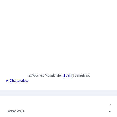
Tag
Woche
1 Monat
6 Mon.
1 Jahr
3 Jahre
Max.
► Chartanalyse
-
-
Letzter Preis