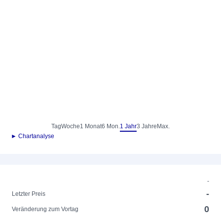
Tag
Woche
1 Monat
6 Mon.
1 Jahr
3 Jahre
Max.
► Chartanalyse
-
-
Letzter Preis
0
Veränderung zum Vortag