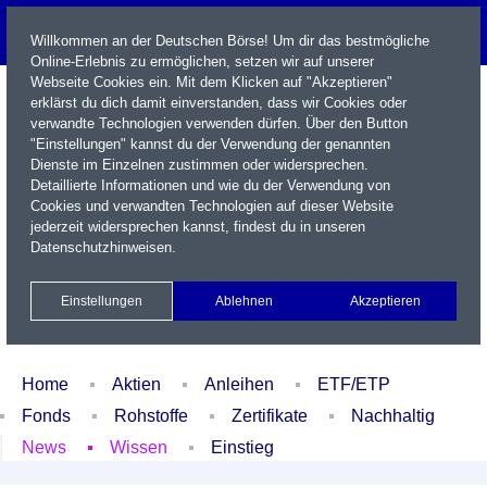
Willkommen an der Deutschen Börse! Um dir das bestmögliche
Online-Erlebnis zu ermöglichen, setzen wir auf unserer
Webseite Cookies ein. Mit dem Klicken auf "Akzeptieren"
erklärst du dich damit einverstanden, dass wir Cookies oder
verwandte Technologien verwenden dürfen. Über den Button
"Einstellungen" kannst du der Verwendung der genannten
Dienste im Einzelnen zustimmen oder widersprechen.
Detaillierte Informationen und wie du der Verwendung von
Cookies und verwandten Technologien auf dieser Website
Name / WKN / ISIN / Kürzel
jederzeit widersprechen kannst, findest du in unseren
Datenschutzhinweisen
.
Newsletter
Kontakt
English
Einstellungen
Ablehnen
Akzeptieren
Xetra Realtime
Watchlist
Portfolio
Login
Home
Aktien
Anleihen
ETF/ETP
Fonds
Rohstoffe
Zertifikate
Nachhaltig
News
Wissen
Einstieg