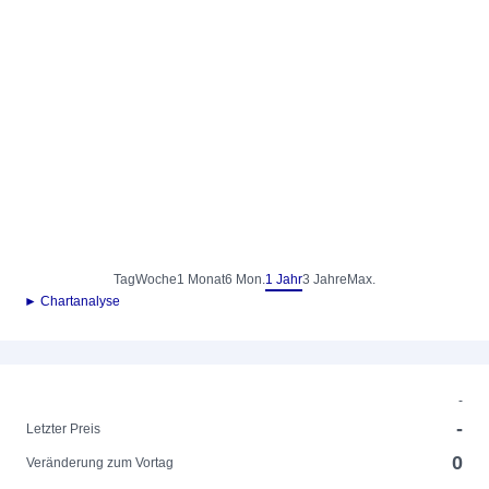
Tag
Woche
1 Monat
6 Mon.
1 Jahr
3 Jahre
Max.
► Chartanalyse
-
-
Letzter Preis
0
Veränderung zum Vortag