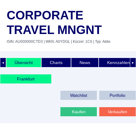
CORPORATE
TRAVEL MNGNT
ISIN: AU000000CTD3
| WKN: A0YDGL
| Kürzel: 1C6
| Typ: Aktie
Übersicht
Charts
News
Kennzahlen
◄
►
Frankfurt
Watchlist
Portfolio
Kaufen
Verkaufen