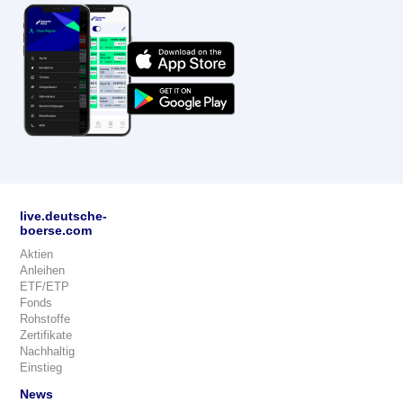
live.deutsche-
boerse.com
Aktien
Anleihen
ETF/ETP
Fonds
Rohstoffe
Zertifikate
Nachhaltig
Einstieg
News