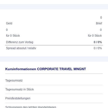
0
Geld
Brief
0
0
für 0 Stück
für 0 Stück
Differenz zum Vortag
0 / 0%
Spread absolut / relativ
0 / 0%
Kursinformationen CORPORATE TRAVEL MNGNT
Tagesumsatz
Tagesumsatz in Stück
Preisfeststellungen
Schlusspreis des letzten Handelstages