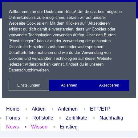
Willkommen an der Deutschen Börse! Um dir das bestmögliche
Online-Erlebnis zu ermöglichen, setzen wir auf unserer
Webseite Cookies ein. Mit dem Klicken auf "Akzeptieren"
erklärst du dich damit einverstanden, dass wir Cookies oder
verwandte Technologien verwenden dürfen. Über den Button
"Einstellungen" kannst du der Verwendung der genannten
Dienste im Einzelnen zustimmen oder widersprechen.
Detaillierte Informationen und wie du der Verwendung von
Cookies und verwandten Technologien auf dieser Website
Name / WKN / ISIN / Kürzel
jederzeit widersprechen kannst, findest du in unseren
Datenschutzhinweisen
.
Newsletter
Kontakt
English
Einstellungen
Ablehnen
Akzeptieren
Xetra Realtime
Watchlist
Portfolio
Login
Home
Aktien
Anleihen
ETF/ETP
Fonds
Rohstoffe
Zertifikate
Nachhaltig
News
Wissen
Einstieg