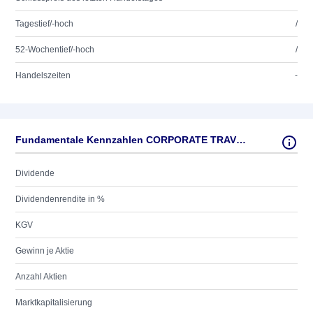
Tagestief/-hoch
/
52-Wochentief/-hoch
/
Handelszeiten
-
Fundamentale Kennzahlen CORPORATE TRAVEL MNGNT
Dividende
Dividendenrendite in %
KGV
Gewinn je Aktie
Anzahl Aktien
Marktkapitalisierung