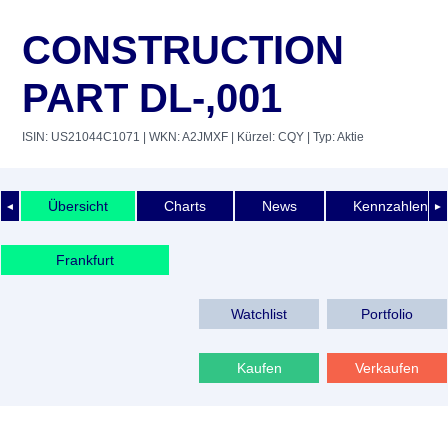
CONSTRUCTION
PART DL-,001
ISIN: US21044C1071
| WKN: A2JMXF
| Kürzel: CQY
| Typ: Aktie
Übersicht
Charts
News
Kennzahlen
◄
►
Frankfurt
Watchlist
Portfolio
Kaufen
Verkaufen