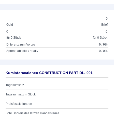
0
Geld
Brief
0
0
für 0 Stück
für 0 Stück
Differenz zum Vortag
0 / 0%
Spread absolut / relativ
0 / 0%
Kursinformationen CONSTRUCTION PART DL-,001
Tagesumsatz
Tagesumsatz in Stück
Preisfeststellungen
Schlusspreis des letzten Handelstages