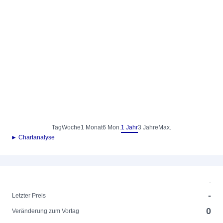
Tag
Woche
1 Monat
6 Mon.
1 Jahr
3 Jahre
Max.
► Chartanalyse
-
-
Letzter Preis
0
Veränderung zum Vortag