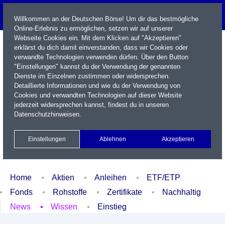
Willkommen an der Deutschen Börse! Um dir das bestmögliche
Online-Erlebnis zu ermöglichen, setzen wir auf unserer
Webseite Cookies ein. Mit dem Klicken auf "Akzeptieren"
erklärst du dich damit einverstanden, dass wir Cookies oder
verwandte Technologien verwenden dürfen. Über den Button
"Einstellungen" kannst du der Verwendung der genannten
Dienste im Einzelnen zustimmen oder widersprechen.
Detaillierte Informationen und wie du der Verwendung von
Cookies und verwandten Technologien auf dieser Website
Name / WKN / ISIN / Kürzel
jederzeit widersprechen kannst, findest du in unseren
Datenschutzhinweisen
.
Newsletter
Kontakt
English
Einstellungen
Ablehnen
Akzeptieren
Xetra Realtime
Watchlist
Portfolio
Login
Home
Aktien
Anleihen
ETF/ETP
Fonds
Rohstoffe
Zertifikate
Nachhaltig
News
Wissen
Einstieg