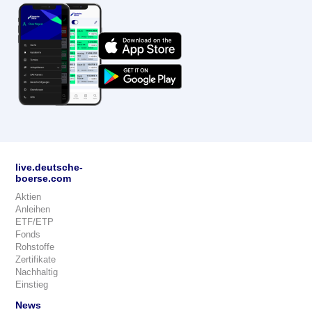
live.deutsche-
boerse.com
Aktien
Anleihen
ETF/ETP
Fonds
Rohstoffe
Zertifikate
Nachhaltig
Einstieg
News