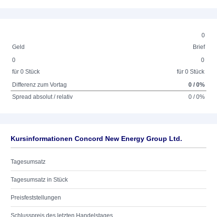
0
Geld
Brief
0
0
für 0 Stück
für 0 Stück
Differenz zum Vortag
0 / 0%
Spread absolut / relativ
0 / 0%
Kursinformationen Concord New Energy Group Ltd.
Tagesumsatz
Tagesumsatz in Stück
Preisfeststellungen
Schlusspreis des letzten Handelstages