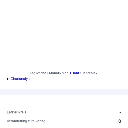
Tag
Woche
1 Monat
6 Mon.
1 Jahr
3 Jahre
Max.
► Chartanalyse
-
-
Letzter Preis
0
Veränderung zum Vortag