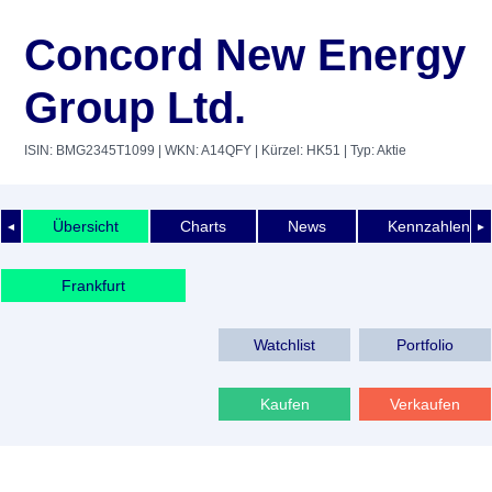
Concord New Energy
Group Ltd.
ISIN: BMG2345T1099
| WKN: A14QFY
| Kürzel: HK51
| Typ: Aktie
Übersicht
Charts
News
Kennzahlen
◄
►
Frankfurt
Watchlist
Portfolio
Kaufen
Verkaufen