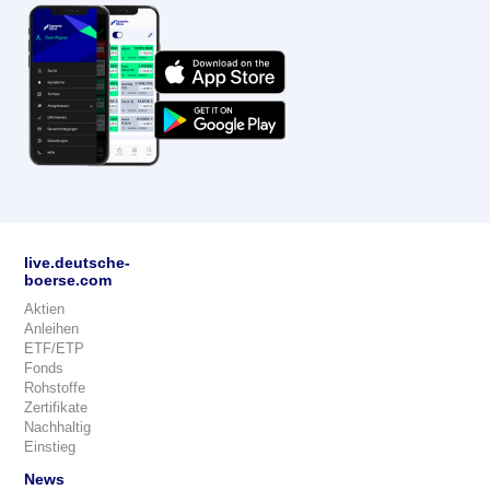
live.deutsche-
boerse.com
Aktien
Anleihen
ETF/ETP
Fonds
Rohstoffe
Zertifikate
Nachhaltig
Einstieg
News