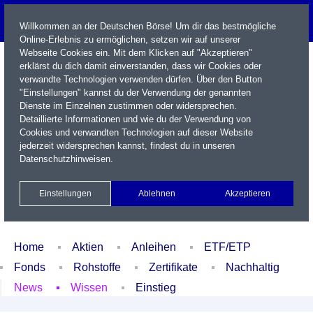
Willkommen an der Deutschen Börse! Um dir das bestmögliche
Online-Erlebnis zu ermöglichen, setzen wir auf unserer
Webseite Cookies ein. Mit dem Klicken auf "Akzeptieren"
erklärst du dich damit einverstanden, dass wir Cookies oder
verwandte Technologien verwenden dürfen. Über den Button
"Einstellungen" kannst du der Verwendung der genannten
Dienste im Einzelnen zustimmen oder widersprechen.
Detaillierte Informationen und wie du der Verwendung von
Cookies und verwandten Technologien auf dieser Website
Name / WKN / ISIN / Kürzel
jederzeit widersprechen kannst, findest du in unseren
Datenschutzhinweisen
.
Newsletter
Kontakt
English
Einstellungen
Ablehnen
Akzeptieren
Xetra Realtime
Watchlist
Portfolio
Login
Home
Aktien
Anleihen
ETF/ETP
Fonds
Rohstoffe
Zertifikate
Nachhaltig
News
Wissen
Einstieg