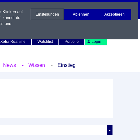
m Klicken auf
Einstellungen
Ablehnen
Akzeptieren
" kannst du
es und
Newsletter
Kontakt
English
Xetra Realtime
Watchlist
Portfolio
Login
News
Wissen
Einstieg
►