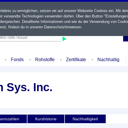
ebnis zu ermöglichen, setzen wir auf unserer Webseite Cookies ein. Mit de
der verwandte Technologien verwenden dürfen. Über den Button "Einstellungen
ersprechen. Detaillierte Informationen und wie du der Verwendung von Cooki
nst, findest du in unseren
Datenschutzhinweisen
.
KN / ISIN / Kürzel
Fonds
Rohstoffe
Zertifikate
Nachhaltig
 Sys. Inc.
ennzahlen
Kurshistorie
Nachhaltigkeit