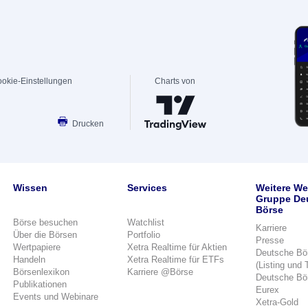
okie-Einstellungen
Charts von
Drucken
Wissen
Services
Weitere We
Gruppe De
Börse
Börse besuchen
Watchlist
Karriere
Über die Börsen
Portfolio
Presse
Wertpapiere
Xetra Realtime für Aktien
Deutsche Bö
Handeln
Xetra Realtime für ETFs
(Listing und 
Börsenlexikon
Karriere @Börse
Deutsche Bö
Publikationen
Eurex
Events und Webinare
Xetra-Gold