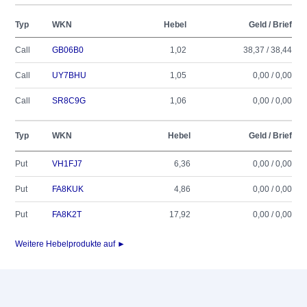
Typ
WKN
Hebel
Geld / Brief
Call
GB06B0
1,02
38,37 / 38,44
Call
UY7BHU
1,05
0,00 / 0,00
Call
SR8C9G
1,06
0,00 / 0,00
Typ
WKN
Hebel
Geld / Brief
Put
VH1FJ7
6,36
0,00 / 0,00
Put
FA8KUK
4,86
0,00 / 0,00
Put
FA8K2T
17,92
0,00 / 0,00
Weitere Hebelprodukte auf ►