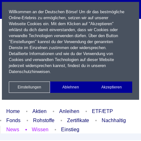
Willkommen an der Deutschen Börse! Um dir das bestmögliche
Online-Erlebnis zu ermöglichen, setzen wir auf unserer
Webseite Cookies ein. Mit dem Klicken auf "Akzeptieren"
erklärst du dich damit einverstanden, dass wir Cookies oder
verwandte Technologien verwenden dürfen. Über den Button
"Einstellungen" kannst du der Verwendung der genannten
Dienste im Einzelnen zustimmen oder widersprechen.
Detaillierte Informationen und wie du der Verwendung von
Cookies und verwandten Technologien auf dieser Website
Name / WKN / ISIN / Kürzel
jederzeit widersprechen kannst, findest du in unseren
Datenschutzhinweisen
.
Newsletter
Kontakt
English
Einstellungen
Ablehnen
Akzeptieren
Xetra Realtime
Watchlist
Portfolio
Login
Home
Aktien
Anleihen
ETF/ETP
Fonds
Rohstoffe
Zertifikate
Nachhaltig
News
Wissen
Einstieg