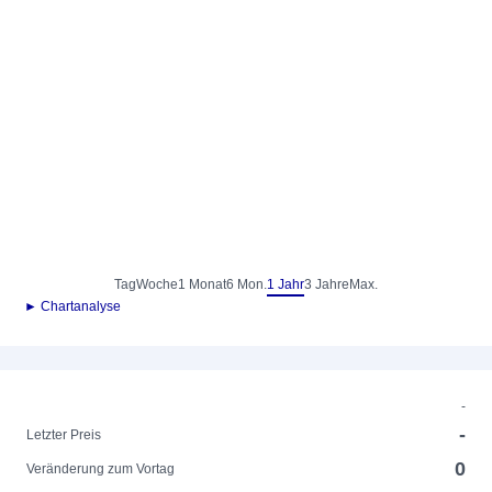
Tag
Woche
1 Monat
6 Mon.
1 Jahr
3 Jahre
Max.
► Chartanalyse
-
-
Letzter Preis
0
Veränderung zum Vortag