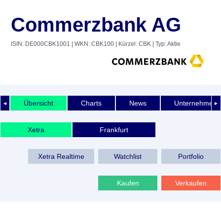
Commerzbank AG
ISIN: DE000CBK1001
| WKN: CBK100
| Kürzel: CBK
| Typ: Aktie
Übersicht
Charts
News
Unternehmens
◄
►
Xetra
Frankfurt
Xetra Realtime
Watchlist
Portfolio
Kaufen
Verkaufen