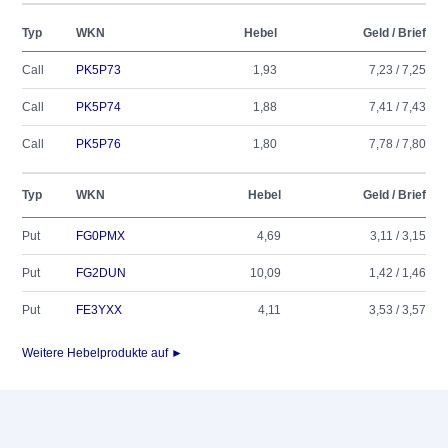
Typ
WKN
Hebel
Geld / Brief
Call
PK5P73
1,93
7,23 / 7,25
Call
PK5P74
1,88
7,41 / 7,43
Call
PK5P76
1,80
7,78 / 7,80
Typ
WKN
Hebel
Geld / Brief
Put
FG0PMX
4,69
3,11 / 3,15
Put
FG2DUN
10,09
1,42 / 1,46
Put
FE3YXX
4,11
3,53 / 3,57
Weitere Hebelprodukte auf ►