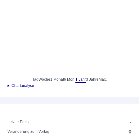
Tag
Woche
1 Monat
6 Mon.
1 Jahr
3 Jahre
Max.
► Chartanalyse
-
-
Letzter Preis
0
Veränderung zum Vortag