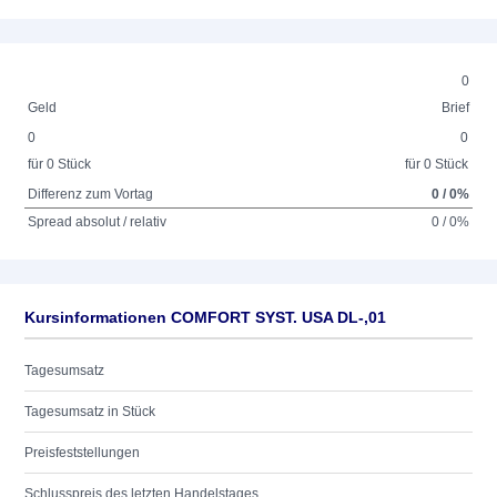
0
Geld
Brief
0
0
für 0 Stück
für 0 Stück
Differenz zum Vortag
0 / 0%
Spread absolut / relativ
0 / 0%
Kursinformationen COMFORT SYST. USA DL-,01
Tagesumsatz
Tagesumsatz in Stück
Preisfeststellungen
Schlusspreis des letzten Handelstages