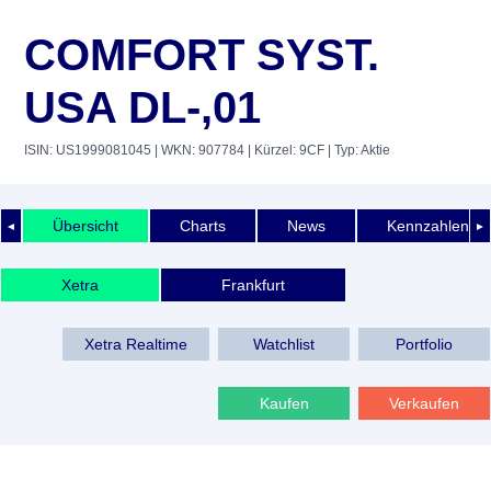
COMFORT SYST.
USA DL-,01
ISIN: US1999081045
| WKN: 907784
| Kürzel: 9CF
| Typ: Aktie
Übersicht
Charts
News
Kennzahlen
◄
►
Xetra
Frankfurt
Xetra Realtime
Watchlist
Portfolio
Kaufen
Verkaufen