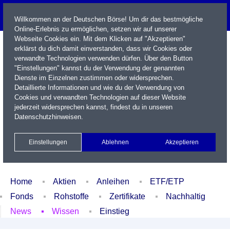
Willkommen an der Deutschen Börse! Um dir das bestmögliche
Online-Erlebnis zu ermöglichen, setzen wir auf unserer
Webseite Cookies ein. Mit dem Klicken auf "Akzeptieren"
erklärst du dich damit einverstanden, dass wir Cookies oder
verwandte Technologien verwenden dürfen. Über den Button
"Einstellungen" kannst du der Verwendung der genannten
Dienste im Einzelnen zustimmen oder widersprechen.
Detaillierte Informationen und wie du der Verwendung von
Cookies und verwandten Technologien auf dieser Website
Name / WKN / ISIN / Kürzel
jederzeit widersprechen kannst, findest du in unseren
Datenschutzhinweisen
.
Newsletter
Kontakt
English
Einstellungen
Ablehnen
Akzeptieren
Xetra Realtime
Watchlist
Portfolio
Login
Home
Aktien
Anleihen
ETF/ETP
Fonds
Rohstoffe
Zertifikate
Nachhaltig
News
Wissen
Einstieg