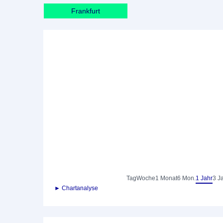
Frankfurt
Tag
Woche
1 Monat
6 Mon.
1 Jahr
3 J
► Chartanalyse