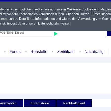
ebnis zu ermöglichen, setzen wir auf unserer Webseite Cookies ein. Mit de
der verwandte Technologien verwenden dürfen. Über den Button "Einstellungen
ersprechen. Detaillierte Informationen und wie du der Verwendung von Cooki
nst, findest du in unseren
Datenschutzhinweisen
.
KN / ISIN / Kürzel
Fonds
Rohstoffe
Zertifikate
Nachhaltig
ennzahlen
Kurshistorie
Nachhaltigkeit