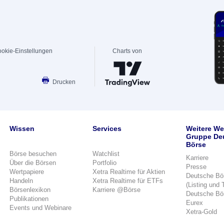
okie-Einstellungen
Charts von
Drucken
Wissen
Services
Weitere We
Gruppe De
Börse
Börse besuchen
Watchlist
Karriere
Über die Börsen
Portfolio
Presse
Wertpapiere
Xetra Realtime für Aktien
Deutsche Bö
Handeln
Xetra Realtime für ETFs
(Listing und 
Börsenlexikon
Karriere @Börse
Deutsche Bö
Publikationen
Eurex
Events und Webinare
Xetra-Gold