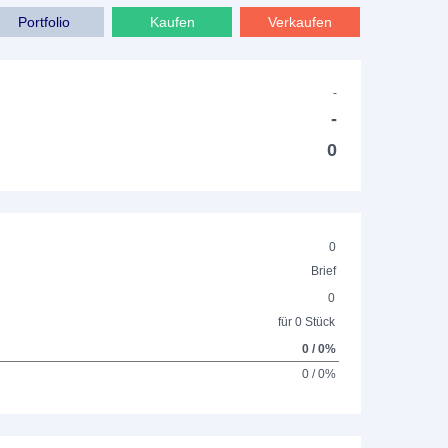
Portfolio
Kaufen
Verkaufen
-
-
0
0
Brief
0
für 0 Stück
0 / 0%
0 / 0%