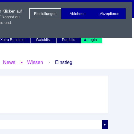
m Klicken auf
Einstellungen
Ablehnen
Akzeptieren
" kannst du
es und
Newsletter
Kontakt
English
Xetra Realtime
Watchlist
Portfolio
Login
News
Wissen
Einstieg
►