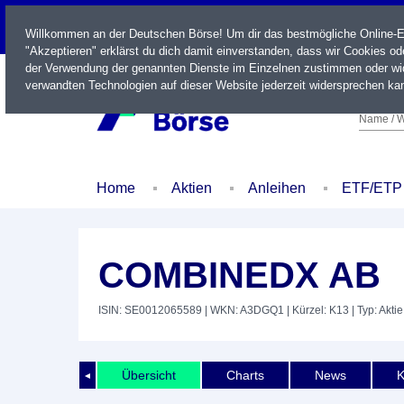
LIVE
Willkommen an der Deutschen Börse! Um dir das bestmögliche Online-Erl
"Akzeptieren" erklärst du dich damit einverstanden, dass wir Cookies o
der Verwendung der genannten Dienste im Einzelnen zustimmen oder wid
verwandten Technologien auf dieser Website jederzeit widersprechen kan
Name / W
Home
Aktien
Anleihen
ETF/ETP
COMBINEDX AB
ISIN: SE0012065589
| WKN: A3DGQ1
| Kürzel: K13
| Typ: Aktie
Übersicht
Charts
News
K
◄