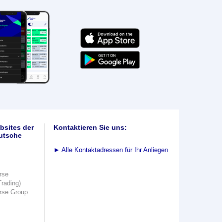
bsites der
Kontaktieren Sie uns:
utsche
►
Alle Kontaktadressen für Ihr Anliegen
rse
Trading)
rse Group