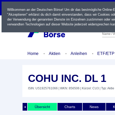
LIVE
Willkommen an der Deutschen Börse! Um dir das bestmögliche Online-Erl
"Akzeptieren" erklärst du dich damit einverstanden, dass wir Cookies o
der Verwendung der genannten Dienste im Einzelnen zustimmen oder wid
verwandten Technologien auf dieser Website jederzeit widersprechen kan
Name / W
Home
Aktien
Anleihen
ETF/ETP
COHU INC. DL 1
ISIN: US1925761066
| WKN: 856506
| Kürzel: CU3
| Typ: Aktie
Übersicht
Charts
News
K
◄