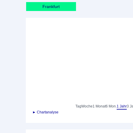
Frankfurt
Tag
Woche
1 Monat
6 Mon.
1 Jahr
3 J
► Chartanalyse