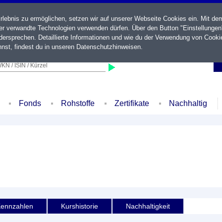
ebnis zu ermöglichen, setzen wir auf unserer Webseite Cookies ein. Mit de
der verwandte Technologien verwenden dürfen. Über den Button "Einstellungen
ersprechen. Detaillierte Informationen und wie du der Verwendung von Cooki
nst, findest du in unseren
Datenschutzhinweisen
.
KN / ISIN / Kürzel
Fonds
Rohstoffe
Zertifikate
Nachhaltig
ennzahlen
Kurshistorie
Nachhaltigkeit