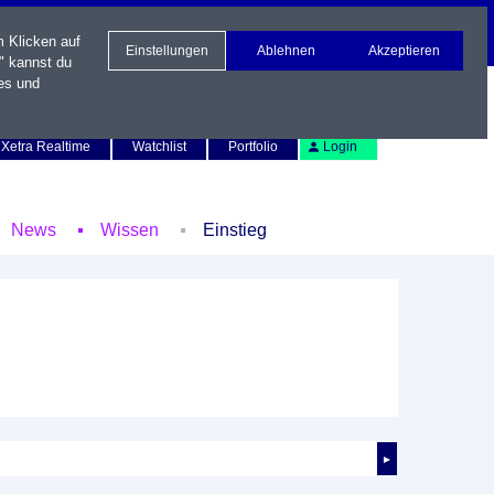
m Klicken auf
Einstellungen
Ablehnen
Akzeptieren
" kannst du
es und
Newsletter
Kontakt
English
Xetra Realtime
Watchlist
Portfolio
Login
News
Wissen
Einstieg
►