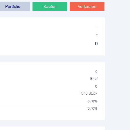
Portfolio
Kaufen
Verkaufen
-
-
0
0
Brief
0
für 0 Stück
0 / 0%
0 / 0%