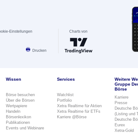
okie-Einstellungen
Charts von
Drucken
Wissen
Services
Weitere We
Gruppe De
Börse
Börse besuchen
Watchlist
Karriere
Über die Börsen
Portfolio
Presse
Wertpapiere
Xetra Realtime für Aktien
Deutsche Bö
Handeln
Xetra Realtime für ETFs
(Listing und 
Börsenlexikon
Karriere @Börse
Deutsche Bö
Publikationen
Eurex
Events und Webinare
Xetra-Gold