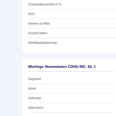
Dividendenrendite in %
KGV
Gewinn je Aktie
Anzahl Aktien
Marktkapitalisierung
Wichtige Stammdaten COHU INC. DL 1
Segment
Markt
Aktientyp
Aktienform