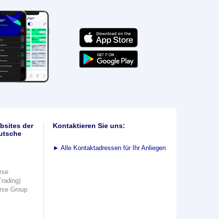
bsites der
Kontaktieren Sie uns:
utsche
►
Alle Kontaktadressen für Ihr Anliegen
rse
Trading)
rse Group