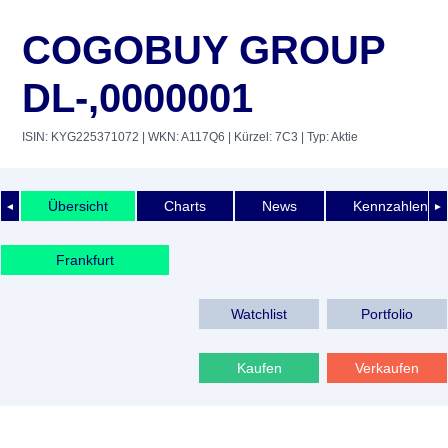
COGOBUY GROUP
DL-,0000001
ISIN: KYG225371072
| WKN: A117Q6
| Kürzel: 7C3
| Typ: Aktie
Übersicht
Charts
News
Kennzahlen
◄
►
Frankfurt
Watchlist
Portfolio
Kaufen
Verkaufen