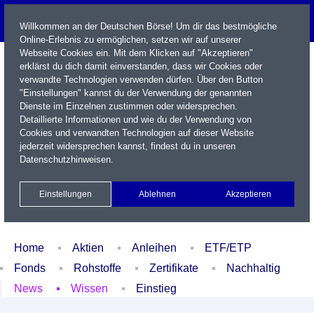
Willkommen an der Deutschen Börse! Um dir das bestmögliche
Online-Erlebnis zu ermöglichen, setzen wir auf unserer
Webseite Cookies ein. Mit dem Klicken auf "Akzeptieren"
erklärst du dich damit einverstanden, dass wir Cookies oder
verwandte Technologien verwenden dürfen. Über den Button
"Einstellungen" kannst du der Verwendung der genannten
Dienste im Einzelnen zustimmen oder widersprechen.
Detaillierte Informationen und wie du der Verwendung von
Cookies und verwandten Technologien auf dieser Website
Name / WKN / ISIN / Kürzel
jederzeit widersprechen kannst, findest du in unseren
Datenschutzhinweisen
.
Newsletter
Kontakt
English
Einstellungen
Ablehnen
Akzeptieren
Xetra Realtime
Watchlist
Portfolio
Login
Home
Aktien
Anleihen
ETF/ETP
Fonds
Rohstoffe
Zertifikate
Nachhaltig
News
Wissen
Einstieg