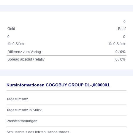
0
Geld
Brief
0
0
für 0 Stück
für 0 Stück
Differenz zum Vortag
0 / 0%
Spread absolut / relativ
0 / 0%
Kursinformationen COGOBUY GROUP DL-,0000001
Tagesumsatz
Tagesumsatz in Stück
Preisfeststellungen
Schlusspreis des letzten Handelstages