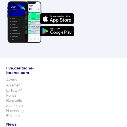
live.deutsche-
boerse.com
Aktien
Anleihen
ETF/ETP
Fonds
Rohstoffe
Zertifikate
Nachhaltig
Einstieg
News