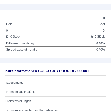
0
Geld
Brief
0
0
für 0 Stück
für 0 Stück
Differenz zum Vortag
0 / 0%
Spread absolut / relativ
0 / 0%
Kursinformationen COFCO JOY.FOOD.DL-,000001
Tagesumsatz
Tagesumsatz in Stück
Preisfeststellungen
Schlusspreis des letzten Handelstages