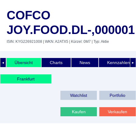
COFCO
JOY.FOOD.DL-,000001
ISIN: KYG226921008
| WKN: A2ATX5
| Kürzel: 0M7
| Typ: Aktie
Übersicht
Charts
News
Kennzahlen
◄
►
Frankfurt
Watchlist
Portfolio
Kaufen
Verkaufen