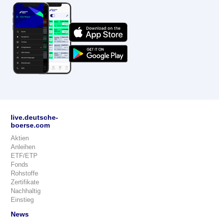
live.deutsche-
boerse.com
Aktien
Anleihen
ETF/ETP
Fonds
Rohstoffe
Zertifikate
Nachhaltig
Einstieg
News