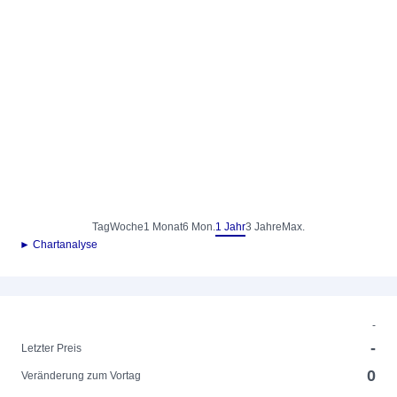
Tag
Woche
1 Monat
6 Mon.
1 Jahr
3 Jahre
Max.
► Chartanalyse
-
-
Letzter Preis
0
Veränderung zum Vortag