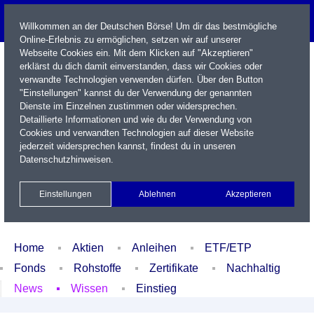
Willkommen an der Deutschen Börse! Um dir das bestmögliche
Online-Erlebnis zu ermöglichen, setzen wir auf unserer
Webseite Cookies ein. Mit dem Klicken auf "Akzeptieren"
erklärst du dich damit einverstanden, dass wir Cookies oder
verwandte Technologien verwenden dürfen. Über den Button
"Einstellungen" kannst du der Verwendung der genannten
Dienste im Einzelnen zustimmen oder widersprechen.
Detaillierte Informationen und wie du der Verwendung von
Cookies und verwandten Technologien auf dieser Website
Name / WKN / ISIN / Kürzel
jederzeit widersprechen kannst, findest du in unseren
Datenschutzhinweisen
.
Newsletter
Kontakt
English
Einstellungen
Ablehnen
Akzeptieren
Xetra Realtime
Watchlist
Portfolio
Login
Home
Aktien
Anleihen
ETF/ETP
Fonds
Rohstoffe
Zertifikate
Nachhaltig
News
Wissen
Einstieg