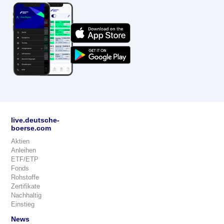
live.deutsche-
boerse.com
Aktien
Anleihen
ETF/ETP
Fonds
Rohstoffe
Zertifikate
Nachhaltig
Einstieg
News