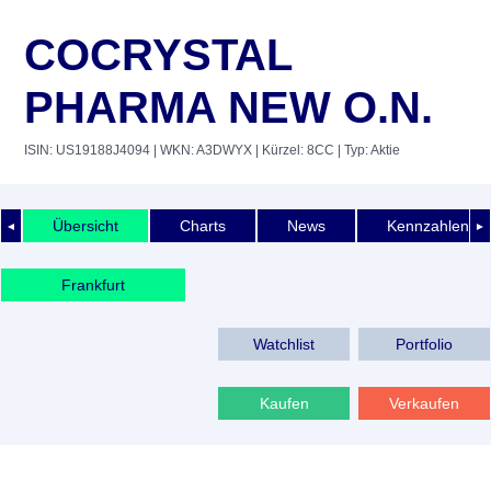
COCRYSTAL
PHARMA NEW O.N.
ISIN: US19188J4094
| WKN: A3DWYX
| Kürzel: 8CC
| Typ: Aktie
Übersicht
Charts
News
Kennzahlen
◄
►
Frankfurt
Watchlist
Portfolio
Kaufen
Verkaufen