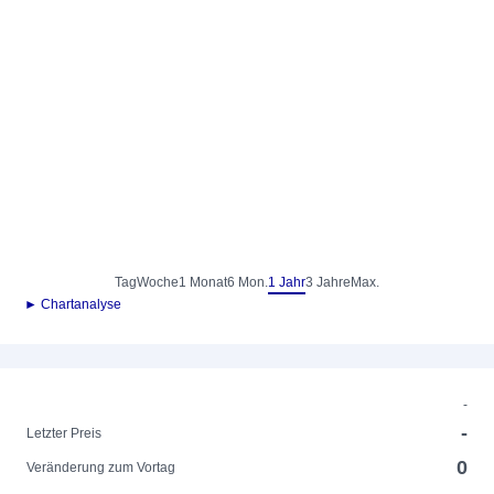
Tag
Woche
1 Monat
6 Mon.
1 Jahr
3 Jahre
Max.
► Chartanalyse
-
-
Letzter Preis
0
Veränderung zum Vortag