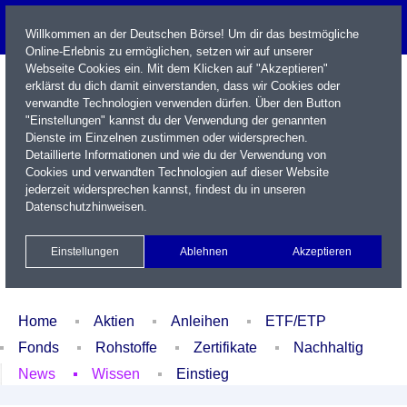
Willkommen an der Deutschen Börse! Um dir das bestmögliche
Online-Erlebnis zu ermöglichen, setzen wir auf unserer
Webseite Cookies ein. Mit dem Klicken auf "Akzeptieren"
erklärst du dich damit einverstanden, dass wir Cookies oder
verwandte Technologien verwenden dürfen. Über den Button
"Einstellungen" kannst du der Verwendung der genannten
Dienste im Einzelnen zustimmen oder widersprechen.
Detaillierte Informationen und wie du der Verwendung von
Cookies und verwandten Technologien auf dieser Website
Name / WKN / ISIN / Kürzel
jederzeit widersprechen kannst, findest du in unseren
Datenschutzhinweisen
.
Newsletter
Kontakt
English
Einstellungen
Ablehnen
Akzeptieren
Xetra Realtime
Watchlist
Portfolio
Login
Home
Aktien
Anleihen
ETF/ETP
Fonds
Rohstoffe
Zertifikate
Nachhaltig
News
Wissen
Einstieg