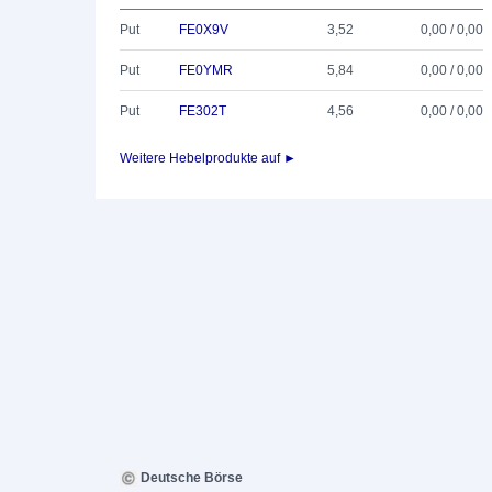
Put
FE0X9V
3,52
0,00 / 0,00
Put
FE0YMR
5,84
0,00 / 0,00
Put
FE302T
4,56
0,00 / 0,00
Weitere Hebelprodukte auf ►
Deutsche Börse