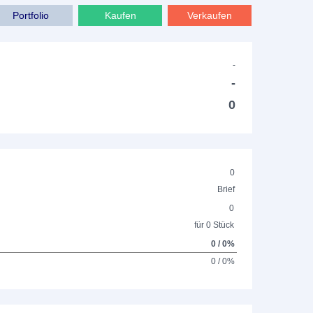
Portfolio
Kaufen
Verkaufen
-
-
0
0
Brief
0
für 0 Stück
0 / 0%
0 / 0%