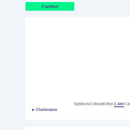
Frankfurt
Tag
Woche
1 Monat
6 Mon.
1 Jahr
3 J
► Chartanalyse