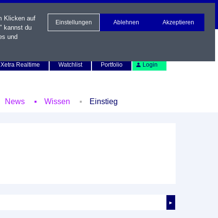
m Klicken auf
Einstellungen
Ablehnen
Akzeptieren
" kannst du
es und
Newsletter
Kontakt
English
Xetra Realtime
Watchlist
Portfolio
Login
News
Wissen
Einstieg
►