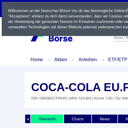
LIVE
Willkommen an der Deutschen Börse! Um dir das bestmögliche Online-Erl
"Akzeptieren" erklärst du dich damit einverstanden, dass wir Cookies o
der Verwendung der genannten Dienste im Einzelnen zustimmen oder wid
verwandten Technologien auf dieser Website jederzeit widersprechen kan
Name / W
Home
Aktien
Anleihen
ETF/ETP
COCA-COLA EU.PA
ISIN: GB00BDCPN049
| WKN: A2AJ8Q
| Kürzel: CK0
| Typ: Akt
Übersicht
Charts
News
K
◄