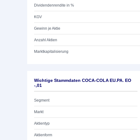
Dividendenrendite in %
KGV
Gewinn je Aktie
Anzahl Aktien
Marktkapitalisierung
Wichtige Stammdaten COCA-COLA EU.PA. EO
-,01
Segment
Markt
Aktientyp
Aktienform