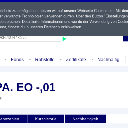
ebnis zu ermöglichen, setzen wir auf unserer Webseite Cookies ein. Mit de
der verwandte Technologien verwenden dürfen. Über den Button "Einstellungen
ersprechen. Detaillierte Informationen und wie du der Verwendung von Cooki
nst, findest du in unseren
Datenschutzhinweisen
.
KN / ISIN / Kürzel
Fonds
Rohstoffe
Zertifikate
Nachhaltig
. EO -,01
ie
ennzahlen
Kurshistorie
Nachhaltigkeit